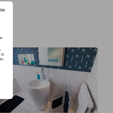
ter
er
s
 13
 du