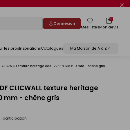
Fer
le
flas
info
0
Connexion
Mes listes
Mon devis
ur les pros
Inspirations
Catalogues
Ma Maison de A à Z
CLICWALL texture heritage oak- 2785 x 618 x 10 mm - chêne gris
F CLICWALL texture heritage
10 mm - chêne gris
-participation