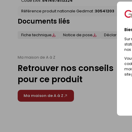
Code EAN :
5414578113324
Référence produit nationale Gedimat :
30541203
Documents liés
Bie
Fiche technique
Notice de pose
Déclaration d
Sur 
stat
nos 
Ma maison de A à Z
Vous
cook
Retrouver nos conseils
mois
site
pour ce produit
Ma maison de A à Z