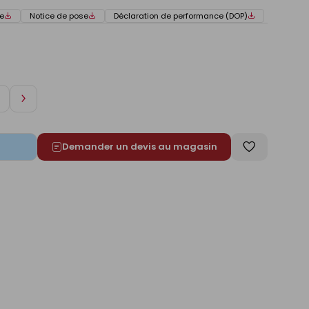
e
Notice de pose
Déclaration de performance (DOP)
Augmenter
de
1
Demander un devis au magasin
Enregistrer
comme
liste