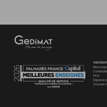
Gedimat
- AU COEUR DE L'OUVRAGE
GEDIMA
Mon espa
Contact
FAQ
Espace 
Trouver