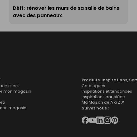
Défi : rénover les murs de sa salle de bains
avec des panneaux
T
Produits, Inspirations, Ser
ce client
Catalogues
er mon magasin
Inspirations et tendances
Inspirations par pièce
pro
Ma Maison de A à Z
 mon magasin
Suivez nous :