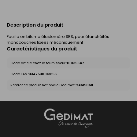
Description du produit
Feuille en bitume élastomère SBS, pour étanchéités
monocouches fixées mécaniquement
Caractéristiques du produit
Code article chez le fournisseur :
10035647
Code EAN :
3347530013856
Référence produit nationale Gedimat :
24615068
Gedimat
- AU COEUR DE L'OUVRAGE