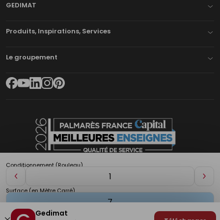
GEDIMAT
Produits, Inspirations, Services
Le groupement
Conditionnement (Rouleau)
Diminuer
Aug
de
de
Surface (en Mètre Carré)
1
1
Gedimat
Plan du site
Mentions légales
Cookies
Déclaration d'accessibilité