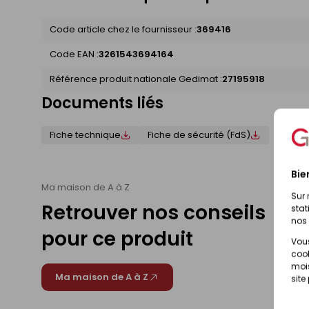
Code article chez le fournisseur :
369416
Code EAN :
3261543694164
Référence produit nationale Gedimat :
27195918
Documents liés
Fiche technique
Fiche de sécurité (FdS)
Bie
Ma maison de A à Z
Sur 
Retrouver nos conseils
stat
nos 
pour ce produit
Vous
cook
mois
Ma maison de A à Z
site