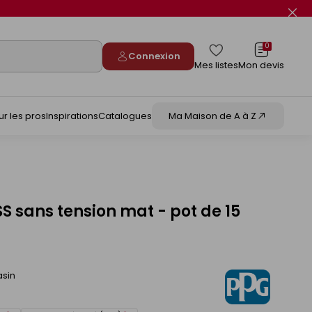
Fer
le
flas
info
0
Connexion
Mes listes
Mon devis
ur les pros
Inspirations
Catalogues
Ma Maison de A à Z
S sans tension mat - pot de 15
asin