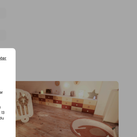
ter
er
s
 13
 du