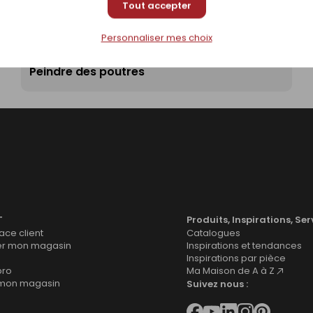
Tout accepter
Personnaliser mes choix
Peindre des poutres
T
Produits, Inspirations, Ser
ce client
Catalogues
er mon magasin
Inspirations et tendances
Inspirations par pièce
pro
Ma Maison de A à Z
 mon magasin
Suivez nous :