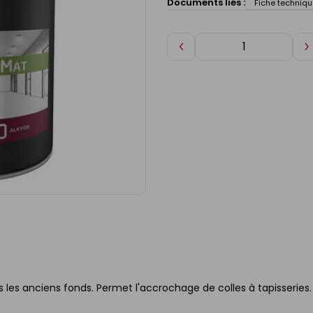
Documents liés :
Fiche techniqu
Diminuer
A
de
d
1
1
s les anciens fonds. Permet l'accrochage de colles à tapisseries.