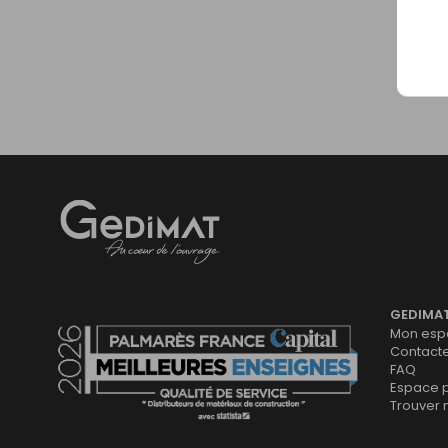
Gedimat
- AU COEUR DE L'OUVRAGE
GEDIMA
Mon espa
Contact
FAQ
Espace 
Trouver