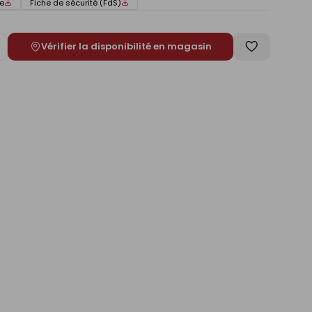
e
Fiche de sécurité (FdS)
Vérifier la disponibilité en magasin
ugmenter
Enregistrer
e
comme
liste