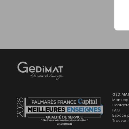
Gedimat
- AU COEUR DE L'OUVRAGE
GEDIMA
Mon espa
Contact
FAQ
Espace 
Trouver