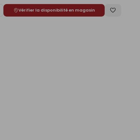
Vérifier la disponibilité en magasin
ugmenter
Enregistrer
e
comme
liste