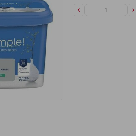
Diminuer
A
de
d
1
1