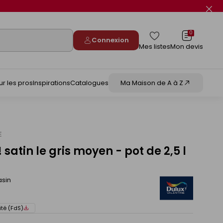
Fer
le
flas
info
0
Connexion
Mes listes
Mon devis
ur les pros
Inspirations
Catalogues
Ma Maison de A à Z
E
 satin le gris moyen - pot de 2,5 l
asin
ité (FdS)