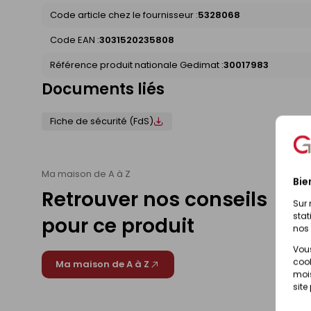
Code article chez le fournisseur :
5328068
Code EAN :
3031520235808
Référence produit nationale Gedimat :
30017983
Documents liés
Fiche de sécurité (FdS)
Ma maison de A à Z
Bie
Retrouver nos conseils
Sur 
stat
pour ce produit
nos 
Vous
cook
Ma maison de A à Z
mois
site