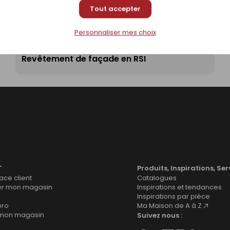
Tout accepter
Personnaliser mes choix
Revêtement de façade en RSI
T
Produits, Inspirations, Ser
ce client
Catalogues
er mon magasin
Inspirations et tendances
Inspirations par pièce
pro
Ma Maison de A à Z
 mon magasin
Suivez nous :