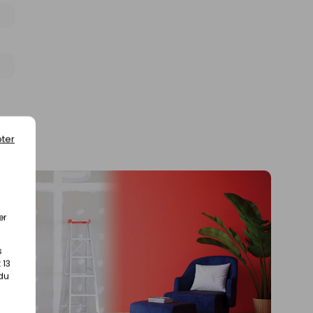
ter
er
s
 13
 du