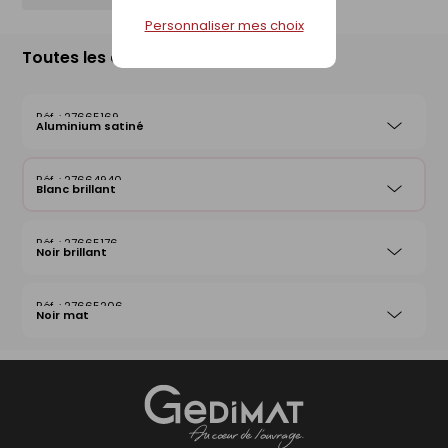
Personnaliser mes choix
Toutes les déclinaisons
27665169
Aluminium satiné
27664940
Blanc brillant
27665176
Noir brillant
27665206
Noir mat
Gedimat
- AU COEUR DE L'OUVRAGE