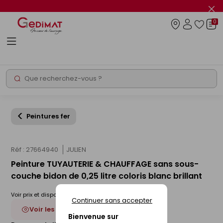
Panneau de gestion des cookies
Fer
le
0
flas
Connexio
info
Rechercher
Chantier express
Peintures fer
Réf : 27664940
JULIEN
Peinture TUYAUTERIE & CHAUFFAGE sans sous-
couche bidon de 0,25 litre coloris blanc brillant
Voir prix et disponibilité en magasin
Continuer sans accepter
Voir les 4 déclinaisons
Bienvenue sur