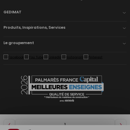
GEDIMAT
Produits, Inspirations, Services
Le groupement
Diminuer
Aug