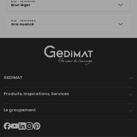
25313031
Brun léger
25313055
Gris nuancé
Gedimat
- AU COEUR DE L'OUVRAGE
GEDIMAT
Produits, Inspirations, Services
Le groupement