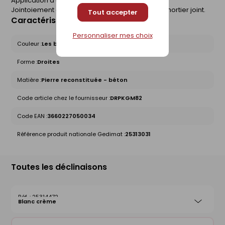
Application d'un primer en cas de porosité
Jointoiement en moyenne de 1cm à l'aide d'un mortier joint.
Tout accepter
Caractéristiques du produit
Personnaliser mes choix
Couleur :
Les bruns et naturels
Forme :
Droites
Matière :
Pierre reconstituée - béton
Code article chez le fournisseur :
DRPKGM82
Code EAN :
3660227050034
Référence produit nationale Gedimat :
25313031
Toutes les déclinaisons
25314472
Blanc crème