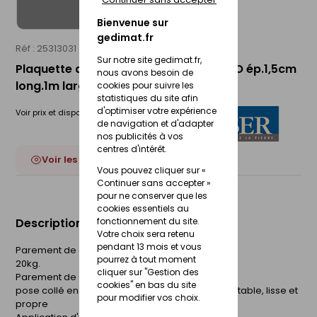
Bienvenue sur
gedimat.fr
Réf : 25313031
WESER
Sur notre site gedimat.fr,
Plaquette de parement MUROK STRATO ép.1,5cm
nous avons besoin de
long.1m larg.50cm coloris brun léger
cookies pour suivre les
statistiques du site afin
d'optimiser votre expérience
Voir prix et disponibilité en magasin
de navigation et d'adapter
nos publicités à vos
centres d'intérêt.
Voir les 3 déclinaisons
Vous pouvez cliquer sur «
Continuer sans accepter »
pour ne conserver que les
cookies essentiels au
fonctionnement du site.
Description du produit
Votre choix sera retenu
pendant 13 mois et vous
Parement de décoration
pourrez à tout moment
20kg.
cliquer sur "Gestion des
Parement de décoration
cookies" en bas du site
pose collé en intérieur ou extérieur sur support stable, lisse et
pour modifier vos choix.
propre