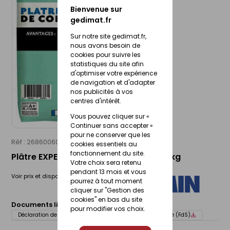
Bienvenue sur
gedimat.fr
Sur notre site gedimat.fr,
nous avons besoin de
cookies pour suivre les
statistiques du site afin
d'optimiser votre expérience
de navigation et d'adapter
nos publicités à vos
centres d'intérêt.
Vous pouvez cliquer sur «
Continuer sans accepter »
pour ne conserver que les
Réf : 26860060
SEMIN
cookies essentiels au
fonctionnement du site.
Plâtre EXPERT POLYVALENT - sac de 25kg
Votre choix sera retenu
pendant 13 mois et vous
Voir prix et disponibilité en magasin
pourrez à tout moment
cliquer sur "Gestion des
cookies" en bas du site
Documents liés :
Fiche technique
pour modifier vos choix.
Déclaration de performance (DOP)
Fiche de sécurité (FdS)