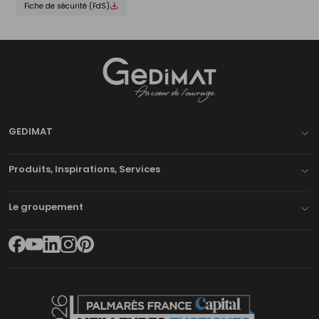
Fiche de sécurité (FdS)
Gedimat
- AU COEUR DE L'OUVRAGE
GEDIMAT
Produits, Inspirations, Services
Le groupement