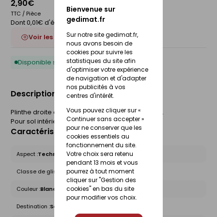
2,90€
Bienvenue sur
TTC / Pièce
gedimat.fr
Dont 0,01€ d'éco-participation
Sur notre site gedimat.fr,
Voir les 2 déclinaisons
nous avons besoin de
cookies pour suivre les
statistiques du site afin
Disponible sous 10 jours
d'optimiser votre expérience
de navigation et d'adapter
nos publicités à vos
Description du produit
centres d'intérêt.
Vous pouvez cliquer sur «
Plinthe droite carrelage pour sol UNI. l.7 x L.30 cm.
Continuer sans accepter »
Pour sol intérieur.
pour ne conserver que les
Caractéristiques du produit
cookies essentiels au
fonctionnement du site.
Votre choix sera retenu
Aspect :
Technique
pendant 13 mois et vous
pourrez à tout moment
Classe de glissance (R) :
Non concerné
cliquer sur "Gestion des
cookies" en bas du site
Couleur :
Blanc - Beige - Naturels
pour modifier vos choix.
Destination :
Sol intérieur