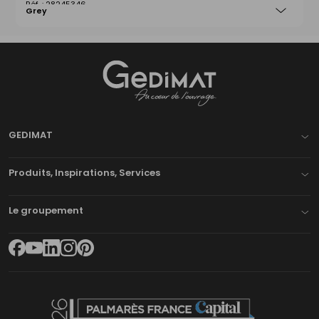
28245346
Grey
Gedimat
- AU COEUR DE L'OUVRAGE
GEDIMAT
Produits, Inspirations, Services
Le groupement