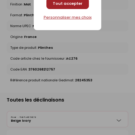
Tout accepter
Finition :
Mat
Format :
Plinthe
Personnaliser mes choix
Norme UPEC :
Non concerné
Origine :
France
Type de produit :
Plinthes
Code article chez le fournisseur :
AC276
Code EAN :
3760268212757
Référence produit nationale Gedimat :
28245353
Toutes les déclinaisons
28245353
Beige ivory