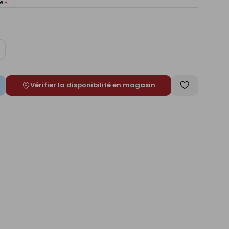
e
ugmenter
e
Vérifier la disponibilité en magasin
Enregistrer
comme
liste