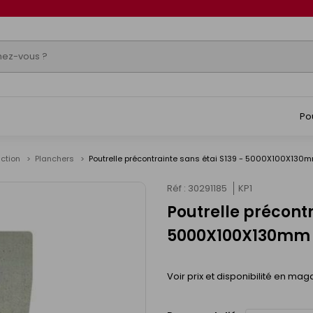
Po
uction
Planchers
Poutrelle précontrainte sans étai S139 - 5000X100X130
Réf : 30291185
KP1
Poutrelle précontr
5000X100X130mm
Voir prix et disponibilité en mag