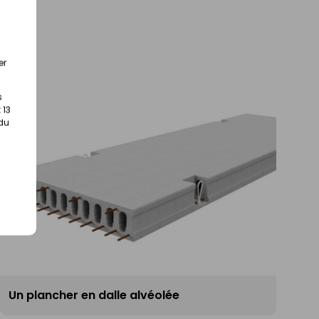
er
s
 13
 du
Un plancher en dalle alvéolée