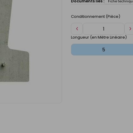
Documents liés :
Fiche techniqu
Conditionnement (Pièce)
Diminuer
A
de
d
Longueur (en Mètre Linéaire)
1
1