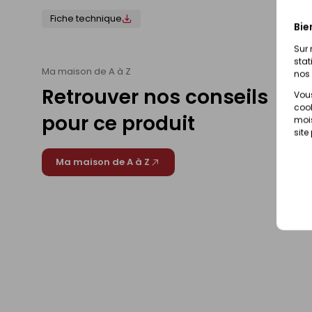
Fiche technique
Bie
Sur 
stat
Ma maison de A à Z
nos 
Retrouver nos conseils
Vous
cook
pour ce produit
mois
site
Ma maison de A à Z