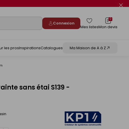
Fer
le
flas
info
0
Connexion
Mes listes
Mon devis
ur les pros
Inspirations
Catalogues
Ma Maison de A à Z
mm
ainte sans étai S139 -
asin