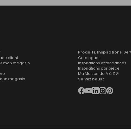
T
Produits, Inspirations, Ser
ce client
Catalogues
er mon magasin
Inspirations et tendances
Inspirations par pièce
pro
Ma Maison de A à Z
 mon magasin
Suivez nous :