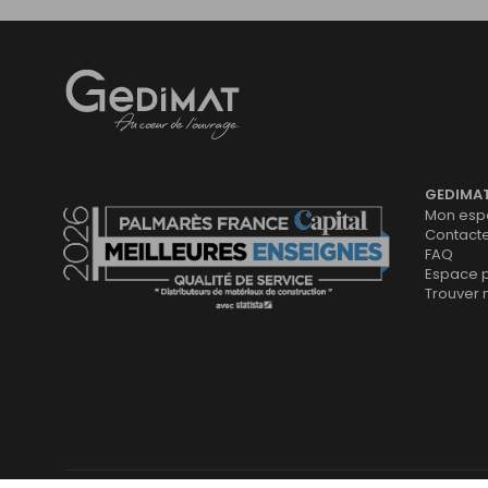
Gedimat
- AU COEUR DE L'OUVRAGE
GEDIMA
Mon espa
Contact
FAQ
Espace 
Trouver