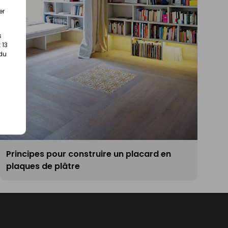
er
s
 13
 du
Principes pour construire un placard en
plaques de plâtre