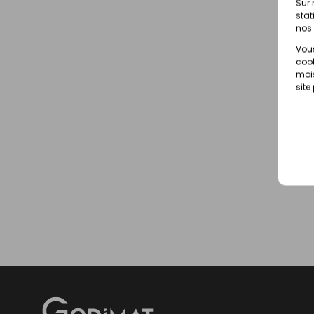
Sur 
stat
nos 
Vous
cook
mois
site