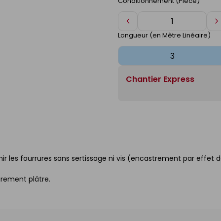
Conditionnement (Pièce)
Diminuer
A
de
d
Longueur (en Mètre Linéaire)
1
1
Chantier Express
ir les fourrures sans sertissage ni vis (encastrement par effet 
arement plâtre.