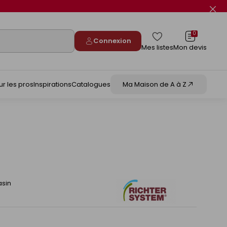
Fer
le
flas
info
0
Connexion
Mes listes
Mon devis
ur les pros
Inspirations
Catalogues
Ma Maison de A à Z
asin