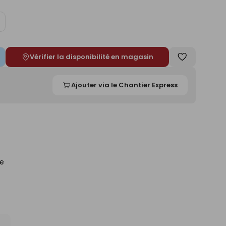
ugmenter
e
Vérifier la disponibilité en magasin
Enregistrer
comme
Ajouter via le Chantier Express
liste
de