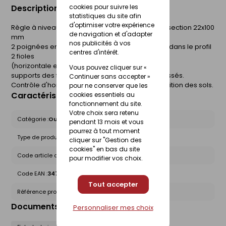
Description du produit
cookies pour suivre les
statistiques du site afin
d'optimiser votre expérience
Règle à niveau série Premium en aluminium de section 22x100
de navigation et d'adapter
mm
nos publicités à vos
2 poignées en ABS collées et vissées, intégrées dans le profil
centres d'intérêt.
2 fioles
(horizontale et verticale)
Vous pouvez cliquer sur «
supports des fioles en ABS antichocs collés et vissés.
Continuer sans accepter »
Contrôle d'horizontalité et de planéité pour la finition des sols.
pour ne conserver que les
Caractéristiques du produit
cookies essentiels au
fonctionnement du site.
Votre choix sera retenu
Catégorie :
Outils de maçonnerie
pendant 13 mois et vous
pourrez à tout moment
Type de produit :
Règles alu - Equerres
cliquer sur "Gestion des
cookies" en bas du site
Code article chez le fournisseur :
351620
pour modifier vos choix.
Code EAN :
3479133516202
Tout accepter
Référence produit nationale Gedimat :
20020750
Documents liés
Personnaliser mes choix