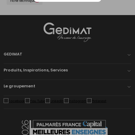
Fiche technique
Gedimat
- AU COEUR DE L'OUVRAGE
GEDIMAT
Produits, Inspirations, Services
Le groupement