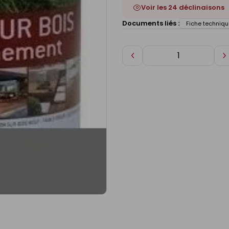
Voir les 24 déclinaisons
Documents liés :
Fiche techniqu
Diminuer
A
de
d
1
1