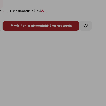
e
Fiche de sécurité (FdS)
Vérifier la disponibilité en magasin
ugmenter
Enregistrer
e
comme
liste