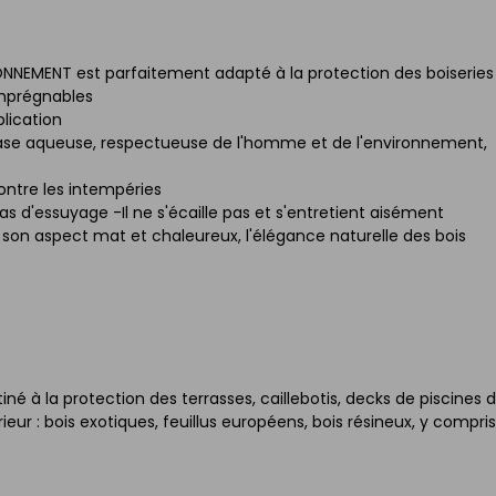
NNEMENT est parfaitement adapté à la protection des boiseries
imprégnables
plication
ase aqueuse, respectueuse de l'homme et de l'environnement,
ontre les intempéries
s d'essuyage -Il ne s'écaille pas et s'entretient aisément
on aspect mat et chaleureux, l'élégance naturelle des bois
à la protection des terrasses, caillebotis, decks de piscines 
ur : bois exotiques, feuillus européens, bois résineux, y compris