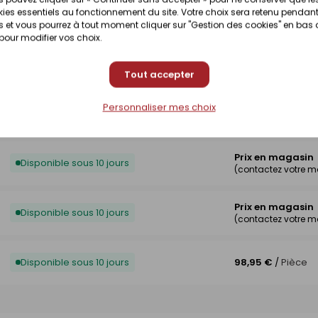
Prix en magasin
ies essentiels au fonctionnement du site. Votre choix sera retenu pendant
Disponibilité selon magasin
(contactez votre 
 et vous pourrez à tout moment cliquer sur "Gestion des cookies" en bas
 pour modifier vos choix.
Prix en magasin
Disponibilité selon magasin
(contactez votre 
Tout accepter
Personnaliser mes choix
Prix en magasin
Disponible sous 10 jours
(contactez votre 
Prix en magasin
Disponible sous 10 jours
(contactez votre 
Prix en magasin
Disponible sous 10 jours
(contactez votre 
Disponible sous 10 jours
98,95 €
/
Pièce