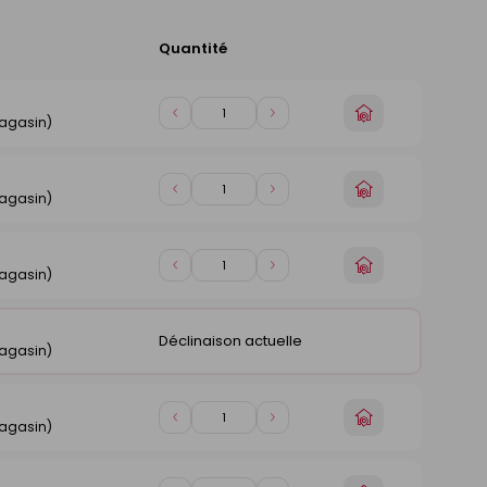
Quantité
Ajouter
au
panier
Choisir
Diminuer
Augmenter
magasin)
un
de
de
magasin
1
1
Choisir
Diminuer
Augmenter
magasin)
un
de
de
magasin
1
1
Choisir
Diminuer
Augmenter
magasin)
un
de
de
magasin
1
1
Déclinaison actuelle
magasin)
Choisir
Diminuer
Augmenter
magasin)
un
de
de
magasin
1
1