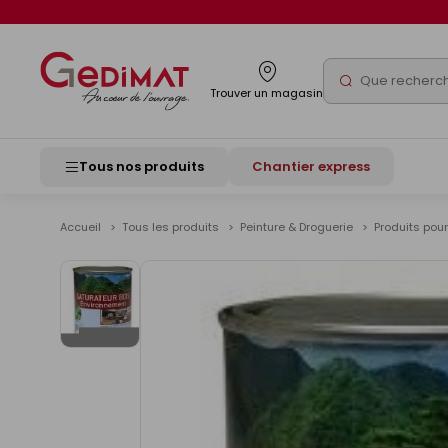
Panneau de gestion des cookies
Rechercher
Trouver un magasin
Tous nos produits
Chantier express
Accueil
Tous les produits
Peinture & Droguerie
Produits pou
Voir
les
images