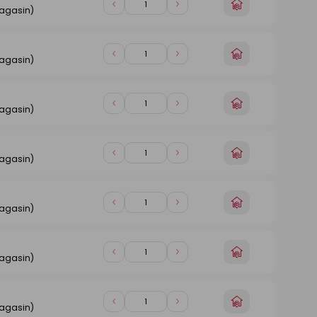
Choisir
Diminuer
Augmenter
magasin)
un
de
de
magasin
1
1
Choisir
Diminuer
Augmenter
magasin)
un
de
de
magasin
1
1
Choisir
Diminuer
Augmenter
magasin)
un
de
de
magasin
1
1
Choisir
Diminuer
Augmenter
magasin)
un
de
de
magasin
1
1
Choisir
Diminuer
Augmenter
magasin)
un
de
de
magasin
1
1
Choisir
Diminuer
Augmenter
magasin)
un
de
de
magasin
1
1
Choisir
Diminuer
Augmenter
magasin)
un