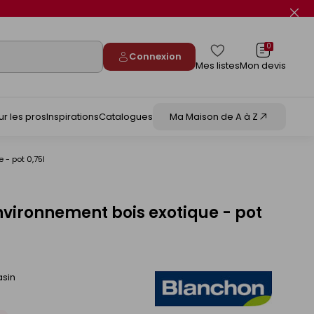
Fer
le
flas
info
0
Connexion
Mes listes
Mon devis
ur les pros
Inspirations
Catalogues
Ma Maison de A à Z
 - pot 0,75l
nvironnement bois exotique - pot
asin