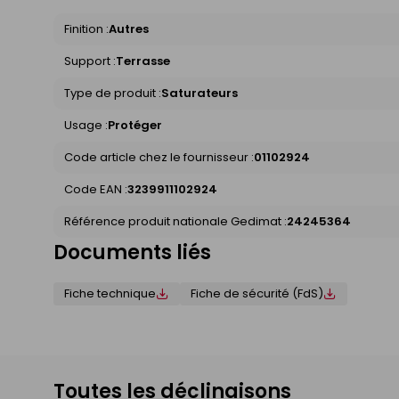
Finition :
Autres
Support :
Terrasse
Type de produit :
Saturateurs
Usage :
Protéger
Code article chez le fournisseur :
01102924
Code EAN :
3239911102924
Référence produit nationale Gedimat :
24245364
Documents liés
Fiche technique
Fiche de sécurité (FdS)
Toutes les déclinaisons