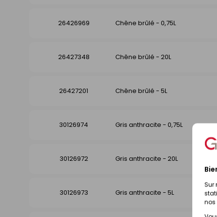
26426969
Chêne brûlé - 0,75L
26427348
Chêne brûlé - 20L
26427201
Chêne brûlé - 5L
30126974
Gris anthracite - 0,75L
30126972
Gris anthracite - 20L
Bie
Sur 
30126973
Gris anthracite - 5L
stat
nos 
Vous