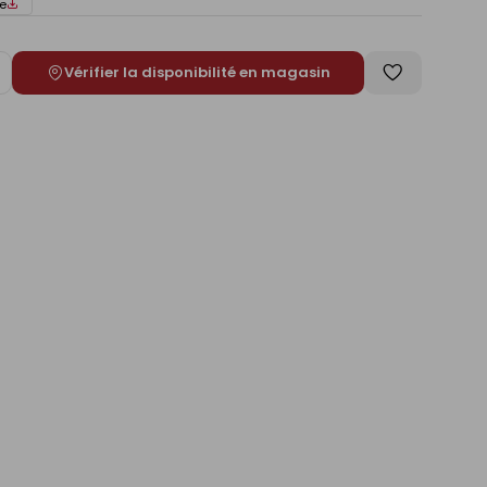
e
Vérifier la disponibilité en magasin
ugmenter
Enregistrer
e
comme
liste