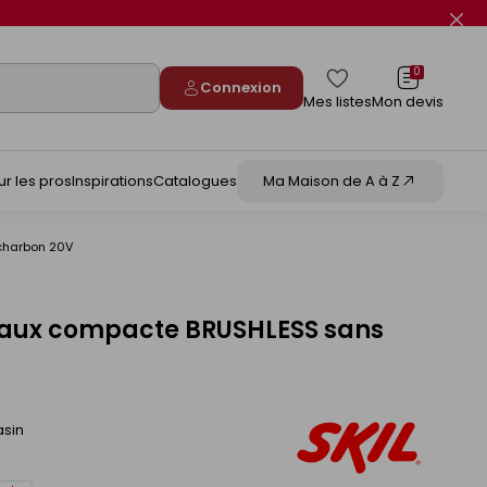
Fer
le
flas
info
0
Connexion
Mes listes
Mon devis
ur les pros
Inspirations
Catalogues
Ma Maison de A à Z
charbon 20V
iaux compacte BRUSHLESS sans
asin