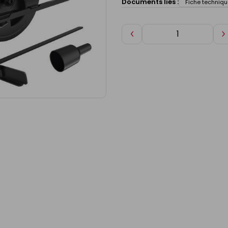
Documents liés :
Fiche techniqu
Diminuer
A
de
d
1
1