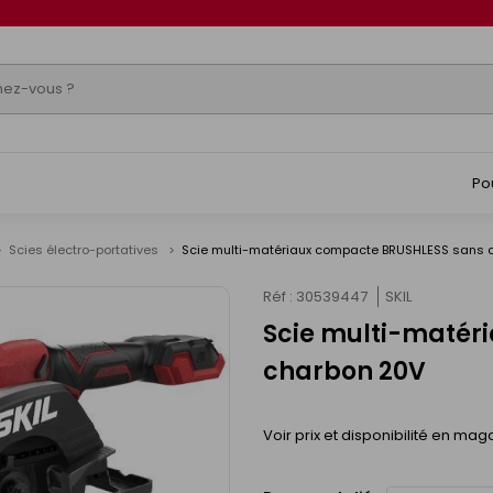
Po
Scies électro-portatives
Scie multi-matériaux compacte BRUSHLESS sans 
Réf : 30539447
SKIL
Scie multi-matér
charbon 20V
Voir prix et disponibilité en mag