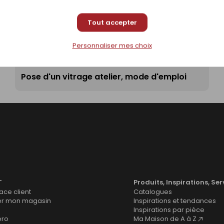
Tout accepter
Personnaliser mes choix
Pose d'un vitrage atelier, mode d'emploi
T
Produits, Inspirations, Ser
ce client
Catalogues
er mon magasin
Inspirations et tendances
Inspirations par pièce
pro
Ma Maison de A à Z