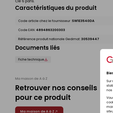
Clé 6 pans.
Caractéristiques du produit
Code article chez le fournisseur :
SW1E3540DA
Code EAN :
4894863200303
Référence produit nationale Gedimat :
30539447
Documents liés
Fiche technique
Bie
Ma maison de A à Z
Sur 
Retrouver nos conseils
stat
nos 
pour ce produit
Vous
cook
mois
Ma maison de A à Z
site