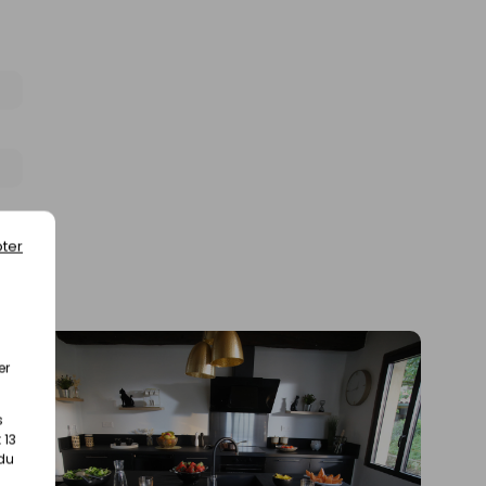
ter
er
s
 13
 du