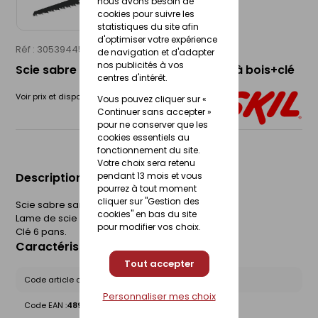
nous avons besoin de
cookies pour suivre les
statistiques du site afin
d'optimiser votre expérience
Réf : 30539445
SKIL
de navigation et d'adapter
nos publicités à vos
Scie sabre 20V max BRUSHLESS+lame à bois+clé
centres d'intérêt.
Voir prix et disponibilité en magasin
Vous pouvez cliquer sur «
Continuer sans accepter »
pour ne conserver que les
cookies essentiels au
fonctionnement du site.
Votre choix sera retenu
pendant 13 mois et vous
Description du produit
pourrez à tout moment
cliquer sur "Gestion des
Scie sabre sans fil sans charbon SKIL 3471
cookies" en bas du site
Lame de scie (pour bois)
pour modifier vos choix.
Clé 6 pans.
Caractéristiques du produit
Tout accepter
Code article chez le fournisseur :
SW1E3471CA
Personnaliser mes choix
Code EAN :
4894863201805