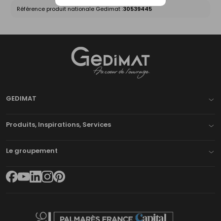
Référence produit nationale Gedimat :
30539445
Gedimat
- AU COEUR DE L'OUVRAGE
GEDIMAT
Produits, Inspirations, Services
Le groupement