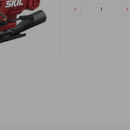
Diminuer
A
de
d
1
1