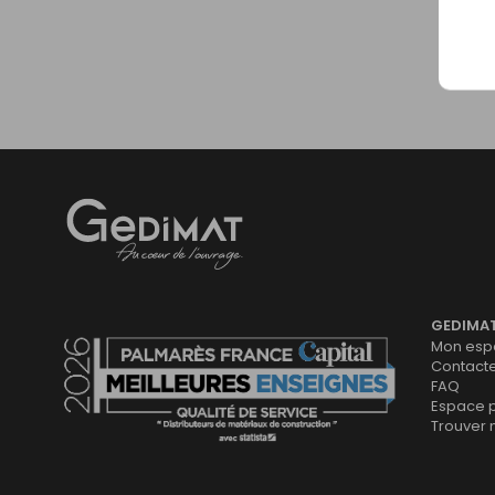
Gedimat
- AU COEUR DE L'OUVRAGE
GEDIMA
Mon espa
Contact
FAQ
Espace 
Trouver