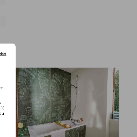
ter
er
s
 13
 du