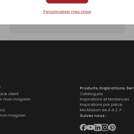
Personnaliser mes choix
Une isolation phonique pour Home Cinéma
T
Produits, Inspirations, Ser
ce client
Catalogues
er mon magasin
Inspirations et tendances
Inspirations par pièce
pro
Ma Maison de A à Z
 mon magasin
Suivez nous :