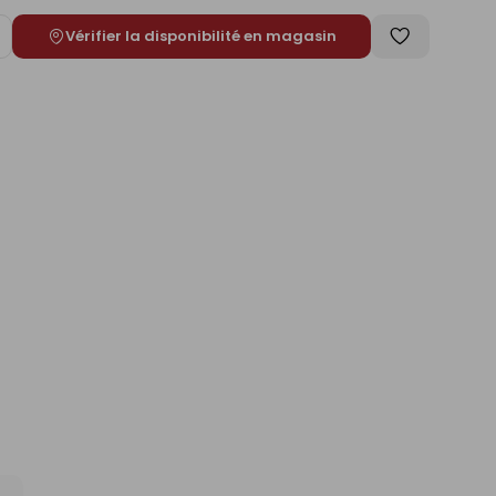
Vérifier la disponibilité en magasin
ugmenter
Enregistrer
e
comme
liste