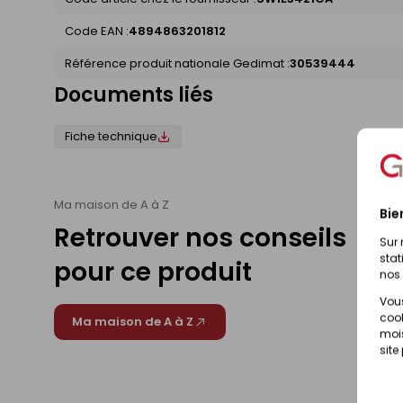
Code EAN :
4894863201812
Référence produit nationale Gedimat :
30539444
Documents liés
Fiche technique
Ma maison de A à Z
Bie
Retrouver nos conseils
Sur 
stat
pour ce produit
nos 
Vous
cook
Ma maison de A à Z
mois
site