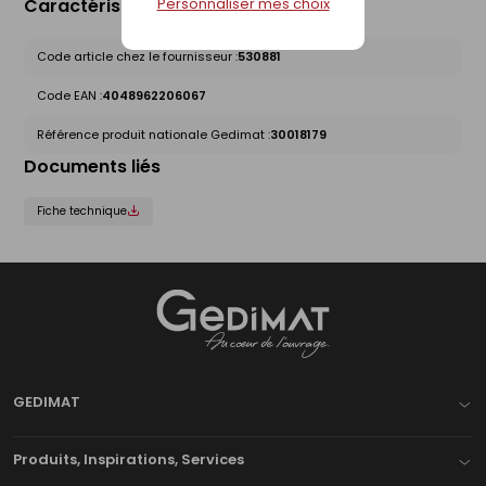
Caractéristiques du produit
Personnaliser mes choix
Code article chez le fournisseur :
530881
Code EAN :
4048962206067
Référence produit nationale Gedimat :
30018179
Documents liés
Fiche technique
Gedimat
- AU COEUR DE L'OUVRAGE
GEDIMAT
Produits, Inspirations, Services