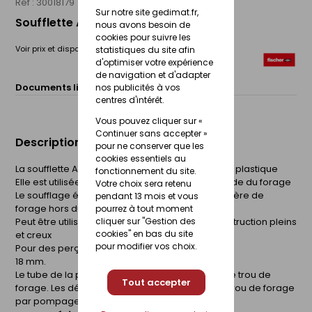
Réf : 30018179
FISCHER
Sur notre site gedimat.fr,
Soufflette AB-K
nous avons besoin de
cookies pour suivre les
Voir prix et disponibilité en magasin
statistiques du site afin
d'optimiser votre expérience
de navigation et d'adapter
Documents liés :
nos publicités à vos
Fiche technique
centres d'intérêt.
Vous pouvez cliquer sur «
Continuer sans accepter »
Description du produit
pour ne conserver que les
cookies essentiels au
La soufflette AB-K est une soufflette manuelle en plastique
fonctionnement du site.
Elle est utilisée pour un nettoyage simple et rapide du forage
Votre choix sera retenu
Le soufflage évacue de manière fiable la poussière de
pendant 13 mois et vous
forage hors du perçage
pourrez à tout moment
Peut être utilisé dans tous les matériaux de construction pleins
cliquer sur "Gestion des
cookies" en bas du site
et creux
pour modifier vos choix.
Pour des perçages d'un diamètre de 8
18 mm.
Le tube de la pompe de purge est inséré dans le trou de
Tout accepter
forage. Les déblais de forage seront retirés du trou de forage
par pompage.