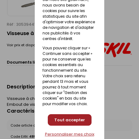
nous avons besoin de
cookies pour suivre les
statistiques du site afin
d'optimiser votre expérience
Réf : 30539441
SKIL
de navigation et d'adapter
Visseuse à choc 20V max BRUSHLESS
nos publicités à vos
centres d'intérêt.
Voir prix et disponibilité en magasin
Vous pouvez cliquer sur «
Continuer sans accepter »
pour ne conserver que les
Documents liés :
Fiche technique
cookies essentiels au
fonctionnement du site.
Votre choix sera retenu
pendant 13 mois et vous
Description du produit
pourrez à tout moment
cliquer sur "Gestion des
Visseuse à chocs sans fil sans charbon SKIL 3211
cookies" en bas du site
pour modifier vos choix.
Embout de vissage PH2.
Caractéristiques du produit
Tout accepter
Code article chez le fournisseur :
SD1E3211CA
Personnaliser mes choix
Code EAN :
4894863201768