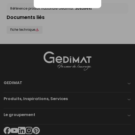
Référence produit nationale Gedimat :
30539441
Documents liés
Fiche technique
Gedimat
- AU COEUR DE L'OUVRAGE
GEDIMAT
Produits, Inspirations, Services
Le groupement