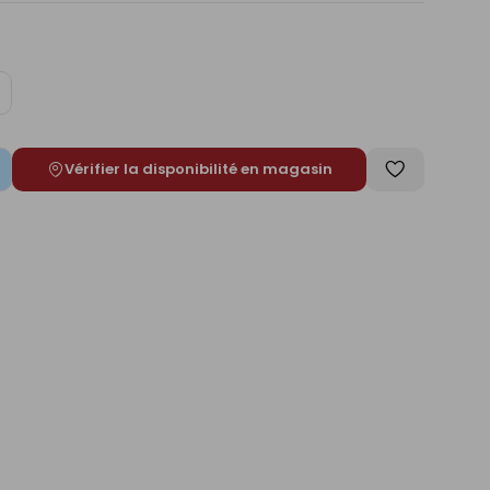
ugmenter
e
Vérifier la disponibilité en magasin
Enregistrer
comme
liste