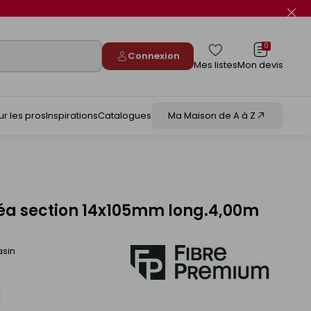
Fer
le
flas
info
0
Connexion
Mes listes
Mon devis
ur les pros
Inspirations
Catalogues
Ma Maison de A à Z
céa section 14x105mm long.4,00m
asin