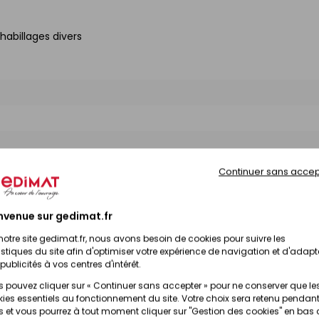
habillages divers
Continuer sans accep
nvenue sur gedimat.fr
notre site gedimat.fr, nous avons besoin de cookies pour suivre les
istiques du site afin d'optimiser votre expérience de navigation et d'adapt
Disponibilité
Prix TTC
publicités à vos centres d'intérêt.
 pouvez cliquer sur « Continuer sans accepter » pour ne conserver que le
ies essentiels au fonctionnement du site. Votre choix sera retenu pendant
Prix en magasin
Disponibilité selon magasin
 et vous pourrez à tout moment cliquer sur "Gestion des cookies" en bas
(contactez votre 