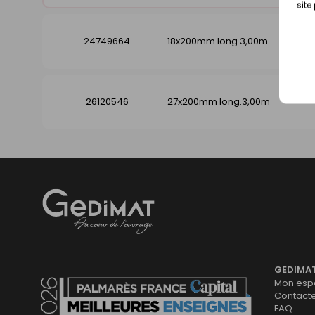
site
24749664
18x200mm long.3,00m
26120546
27x200mm long.3,00m
Gedimat
- AU COEUR DE L'OUVRAGE
GEDIMA
Mon espa
Contact
FAQ