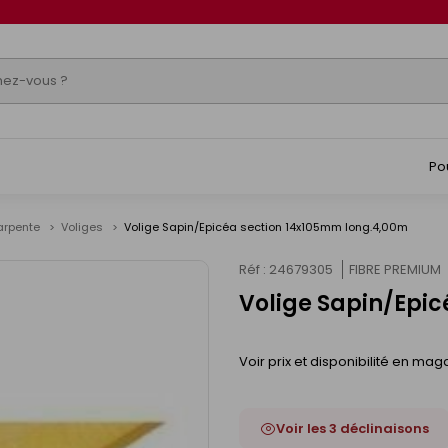
Po
arpente
Voliges
Volige Sapin/Epicéa section 14x105mm long.4,00m
Réf : 24679305
FIBRE PREMIUM
Volige Sapin/Epi
Voir prix et disponibilité en mag
Voir les 3 déclinaisons