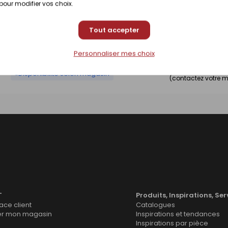
 pour modifier vos choix.
Prix en magasin
Disponibilité selon magasin
Tout accepter
(contactez votre 
Personnaliser mes choix
Prix en magasin
Disponibilité selon magasin
(contactez votre 
T
Produits, Inspirations, Ser
ce client
Catalogues
er mon magasin
Inspirations et tendances
Inspirations par pièce