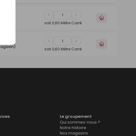
Diminuer
Augmenter
Choisir
magasin)
de
de
un
soit
0,60
Mètre Carré
1
1
magasin
Diminuer
Augmenter
Choisir
magasin)
de
de
un
soit
0,60
Mètre Carré
1
1
magasin
vices
Le groupement
Qui sommes-nous ?
Notre histoire
Nos magasins