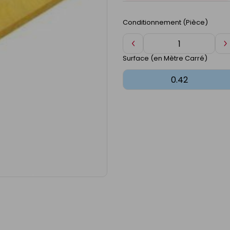
Conditionnement (Pièce)
Diminuer
A
de
d
Surface (en Mètre Carré)
1
1