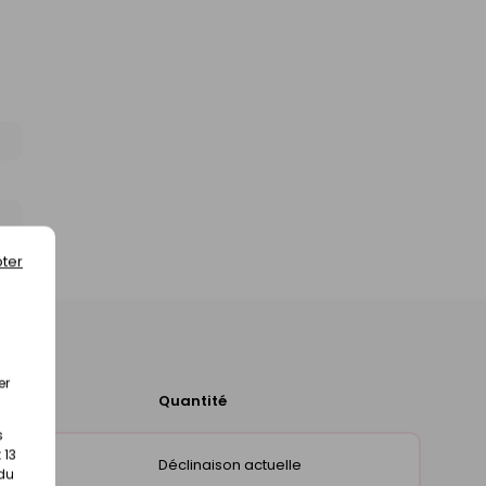
ter
er
Quantité
Ajouter
au
s
panier
 13
Déclinaison actuelle
 du
magasin)