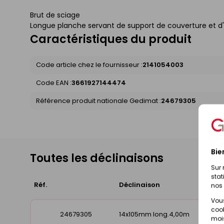
Brut de sciage
Longue planche servant de support de couverture et d'
Caractéristiques du produit
Code article chez le fournisseur :
2141054003
Code EAN :
3661927144474
Référence produit nationale Gedimat :
24679305
Bie
Toutes les déclinaisons
Sur 
stat
Réf.
Déclinaison
nos 
Vous
cook
24679305
14x105mm long.4,00m
mois