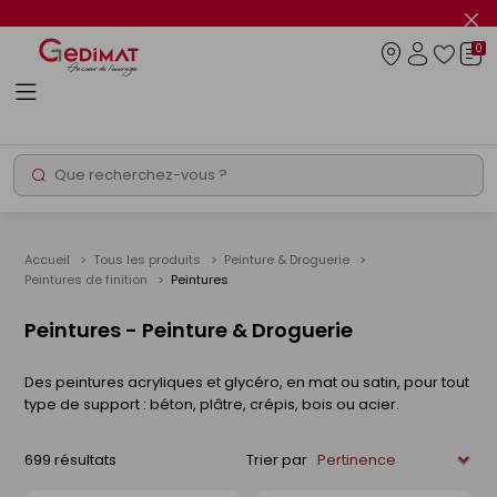
Panneau de gestion des cookies
Fer
le
0
flas
Connexio
info
Rechercher
Chantier express
Accueil
Tous les produits
Peinture & Droguerie
Peintures de finition
Peintures
Peintures - Peinture & Droguerie
Des peintures acryliques et glycéro, en mat ou satin, pour tout
type de support : béton, plâtre, crépis, bois ou acier.
699 résultats
Trier par