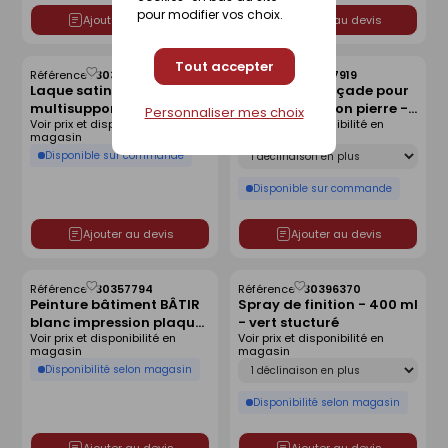
pour modifier vos choix.
Ajouter au devis
Ajouter au devis
Tout accepter
Référence :
30357801
Référence :
30357919
Enregistrer
Enregistrer
Laque satinée
Peinture de façade pour
comme
comme
multisupports blanc - pot
support sain ton pierre -
liste
liste
Personnaliser mes choix
Voir prix et disponibilité en
Voir prix et disponibilité en
de 2.5 l
pot de 2.5 l
magasin
magasin
Déclinaison
Disponible sur commande
Disponible sur commande
Ajouter au devis
Ajouter au devis
Référence :
30357794
Référence :
30396370
Enregistrer
Enregistrer
Peinture bâtiment BÂTIR
Spray de finition - 400 ml
comme
comme
blanc impression plaque
- vert stucturé
liste
liste
Voir prix et disponibilité en
Voir prix et disponibilité en
de plâtre - pot de 15 l
magasin
magasin
Déclinaison
Disponibilité selon magasin
Disponibilité selon magasin
Ajouter au devis
Ajouter au devis