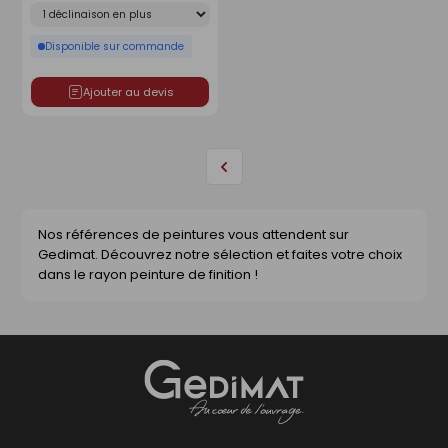
Déclinaison
Disponible sur commande
Ajouter au devis
Page
précédente
Nos références de peintures vous attendent sur
Gedimat. Découvrez notre sélection et faites votre choix
dans le rayon peinture de finition !
Gedimat
- AU COEUR DE L'OUVRAGE