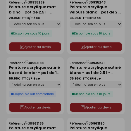
Référence :
30935239
Référence :
30935243
Enregistrer
Enregistrer
Peinture acrylique mat
Peinture acrylique
comme
comme
blanc - pot de 2.5 l -
velours blanc - pot de 2.5
liste
liste
ARTISIO
l - ARTISIO
29,95€
TTC/Pièce
35,95€
TTC/Pièce
Déclinaison
Déclinaison
Disponible sous 10 jours
Disponible sous 10 jours
Ajouter au devis
Ajouter au devis
Référence :
30963188
Référence :
30935241
Enregistrer
Enregistrer
Peinture acrylique satiné
Peinture acrylique satiné
comme
comme
base à teinter - pot de 10 l
blanc - pot de 2.5 l -
liste
liste
- ARTISIO
ARTISIO
69,95€
TTC/Pièce
35,95€
TTC/Pièce
Déclinaison
Déclinaison
Disponible sur commande
Disponible sous 10 jours
Ajouter au devis
Ajouter au devis
Référence :
30963186
Référence :
30963190
Enregistrer
Enregistrer
Peinture acrylique mat
Peinture acrylique
comme
comme