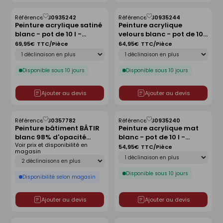
Référence :
30935242
Référence :
30935244
Enregistrer
Enregistrer
Peinture acrylique satiné
Peinture acrylique
comme
comme
blanc - pot de 10 l -
velours blanc - pot de 10 l
liste
liste
ARTISIO
- ARTISIO
69,95€
TTC/Pièce
64,95€
TTC/Pièce
Déclinaison
Déclinaison
Disponible sous 10 jours
Disponible sous 10 jours
Ajouter au devis
Ajouter au devis
Référence :
30357782
Référence :
30935240
Enregistrer
Enregistrer
Peinture bâtiment BÂTIR
Peinture acrylique mat
comme
comme
blanc 98% d'opacité
blanc - pot de 10 l -
liste
liste
Voir prix et disponibilité en
satin - pot de 15 l
ARTISIO
54,95€
TTC/Pièce
magasin
Déclinaison
Déclinaison
Disponible sous 10 jours
Disponibilité selon magasin
Ajouter au devis
Ajouter au devis