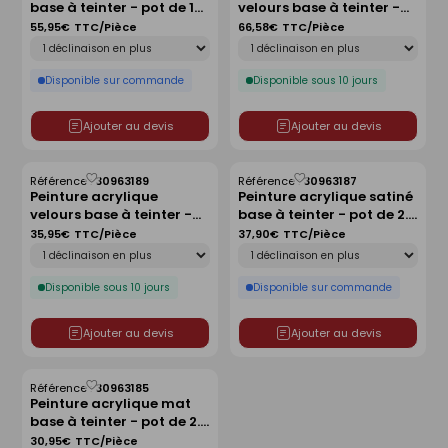
base à teinter - pot de 10 l
velours base à teinter -
liste
liste
- ARTISIO
pot de 10 l - ARTISIO
55,95€
TTC/Pièce
66,58€
TTC/Pièce
Déclinaison
Déclinaison
Disponible sur commande
Disponible sous 10 jours
Ajouter au devis
Ajouter au devis
Référence :
30963189
Référence :
30963187
Enregistrer
Enregistrer
Peinture acrylique
Peinture acrylique satiné
comme
comme
velours base à teinter -
base à teinter - pot de 2.5
liste
liste
pot de 2.5 l - ARTISIO
l - ARTISIO
35,95€
TTC/Pièce
37,90€
TTC/Pièce
Déclinaison
Déclinaison
Disponible sous 10 jours
Disponible sur commande
Ajouter au devis
Ajouter au devis
Référence :
30963185
Enregistrer
Peinture acrylique mat
comme
base à teinter - pot de 2.5
liste
l - ARTISIO
30,95€
TTC/Pièce