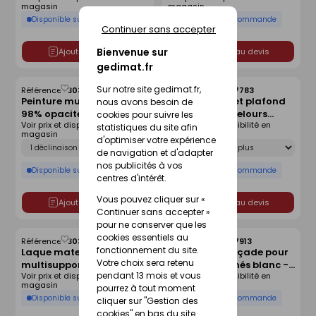
magasin
magasin
Disponible sur commande
Disponible sur commande
Continuer sans accepter
Bienvenue sur
Ajouter au devis
Ajouter au devis
gedimat.fr
Sur notre site gedimat.fr,
Référence :
30357780
Référence :
30357783
Enregistrer
Enregistrer
Peinture mur et plafond
Peinture mur et plafond
nous avons besoin de
comme
comme
98% opacite satiné blanc
98% opacite velours
liste
liste
cookies pour suivre les
Voir prix et disponibilité en
Voir prix et disponibilité en
- pot de 1 l
blanc - pot de 1 l
statistiques du site afin
magasin
magasin
d'optimiser votre expérience
Déclinaison
Déclinaison
de navigation et d'adapter
nos publicités à vos
Disponible sur commande
Disponible sur commande
centres d'intérêt.
Vous pouvez cliquer sur «
Ajouter au devis
Ajouter au devis
Continuer sans accepter »
pour ne conserver que les
cookies essentiels au
Référence :
30357800
Référence :
30357913
Enregistrer
Enregistrer
fonctionnement du site.
Laque mate
Peinture de façade pour
comme
comme
Votre choix sera retenu
multisupports blanc - pot
supports abîmés blanc -
liste
liste
pendant 13 mois et vous
Voir prix et disponibilité en
Voir prix et disponibilité en
de 0.5 l
pot de 2.5 l
magasin
magasin
pourrez à tout moment
Disponible sur commande
Disponible sur commande
cliquer sur "Gestion des
cookies" en bas du site