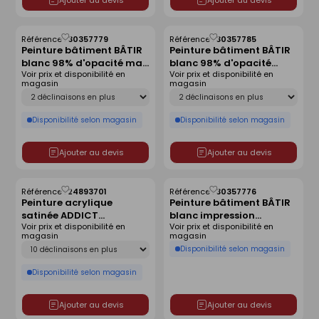
Référence :
30357779
Référence :
30357785
Enregistrer
Enregistrer
Peinture bâtiment BÂTIR
Peinture bâtiment BÂTIR
comme
comme
blanc 98% d'opacité mat
blanc 98% d'opacité
liste
liste
Voir prix et disponibilité en
Voir prix et disponibilité en
- pot de 15 l
velours - pot de 15 l
magasin
magasin
Déclinaison
Déclinaison
Disponibilité selon magasin
Disponibilité selon magasin
Ajouter au devis
Ajouter au devis
Référence :
24893701
Référence :
30357776
Enregistrer
Enregistrer
Peinture acrylique
Peinture bâtiment BÂTIR
comme
comme
satinée ADDICT
blanc impression
liste
liste
Voir prix et disponibilité en
Voir prix et disponibilité en
framboise - pot de 2,5l
universelle - pot de 15 l
magasin
magasin
Déclinaison
Disponibilité selon magasin
Disponibilité selon magasin
Ajouter au devis
Ajouter au devis