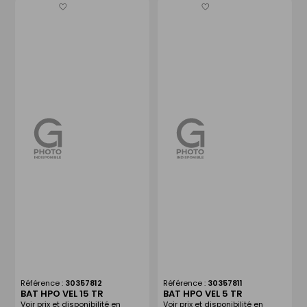
Enregistrer
Enregistrer
comme
comme
liste
liste
Référence :
30357812
Référence :
30357811
BAT HPO VEL 15 TR
BAT HPO VEL 5 TR
Voir prix et disponibilité en
Voir prix et disponibilité en