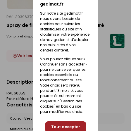
gedimat.fr
Sur notre site gedimat.fr,
Réf : 30396370
LIPPI
nous avons besoin de
cookies pour suivre les
Spray de finition - 400 ml - vert stucturé
statistiques du site afin
d'optimiser votre expérience
Voir prix et disponibilité en magasin
de navigation et d'adapter
nos publicités à vos
centres d'intérêt.
Voir les 2 déclinaisons
Vous pouvez cliquer sur «
Continuer sans accepter »
pour ne conserver que les
cookies essentiels au
fonctionnement du site.
Description du produit
Votre choix sera retenu
pendant 13 mois et vous
RAL 6005S.
pourrez à tout moment
Pour clôture HABITAT TRADITION.
cliquer sur "Gestion des
Caractéristiques du produit
cookies" en bas du site
pour modifier vos choix.
Couleur :
Vert
Tout accepter
Matière du support :
Acier