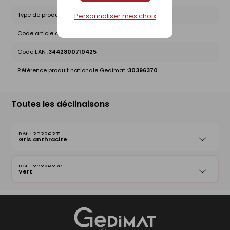
Type de produit :
Accessoire de finition
Personnaliser mes choix
Code article chez le fournisseur :
CCPBOPOA0422
Code EAN :
3442800710425
Référence produit nationale Gedimat :
30396370
Toutes les déclinaisons
30396371
Gris anthracite
30396370
Vert
Gedimat
- AU COEUR DE L'OUVRAGE