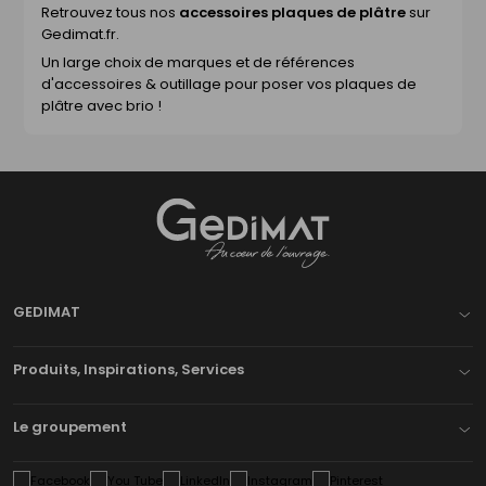
Retrouvez tous nos
accessoires plaques de plâtre
sur
Gedimat.fr.
Un large choix de marques et de références
d'accessoires & outillage pour poser vos plaques de
plâtre avec brio !
Gedimat
- AU COEUR DE L'OUVRAGE
GEDIMAT
Produits, Inspirations, Services
Le groupement