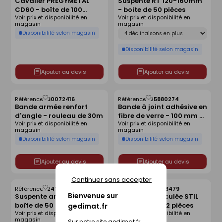
Cavalier PREGYMETAL
Suspente RT 120-160mm
comme
comme
CD60 - boîte de 100
- boite de 50 pièces
liste
liste
Voir prix et disponibilité en
Voir prix et disponibilité en
pièces
magasin
magasin
Déclinaison
Disponibilité selon magasin
Disponibilité selon magasin
Ajouter au devis
Ajouter au devis
Référence :
30072416
Référence :
25880274
Enregistrer
Enregistrer
Bande armée renfort
Bande à joint adhésive en
comme
comme
d'angle - rouleau de 30m
fibre de verre - 100 mm -
liste
liste
Voir prix et disponibilité en
Voir prix et disponibilité en
rouleau de 50 m
magasin
magasin
Disponibilité selon magasin
Disponibilité selon magasin
Ajouter au devis
Ajouter au devis
Continuer sans accepter
Référence :
24706315
Référence :
24606479
Enregistrer
Enregistrer
Bienvenue sur
Suspente articulée -
Suspente articulée STIL
comme
comme
boîte de 50 pièces
SA - boite de 12 pièces
gedimat.fr
liste
liste
Voir prix et disponibilité en
Voir prix et disponibilité en
magasin
magasin
Sur notre site gedimat.fr,