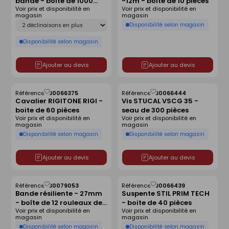
bande - boîte de 1000
-12m - boite de 10 pièces
liste
liste
Voir prix et disponibilité en
Voir prix et disponibilité en
pièces
magasin
magasin
Déclinaison
Disponibilité selon magasin
Disponibilité selon magasin
Ajouter au devis
Ajouter au devis
Référence :
30066375
Référence :
30066444
Enregistrer
Enregistrer
Cavalier RIGITONE RIGI -
Vis STUCAL VSCG 35 -
comme
comme
boite de 60 pièces
seau de 300 pièces
liste
liste
Voir prix et disponibilité en
Voir prix et disponibilité en
magasin
magasin
Disponibilité selon magasin
Disponibilité selon magasin
Ajouter au devis
Ajouter au devis
Référence :
30079053
Référence :
30066439
Enregistrer
Enregistrer
Bande résiliente - 27mm
Suspente STIL PRIM TECH
comme
comme
- boîte de 12 rouleaux de
- boite de 40 pièces
liste
liste
Voir prix et disponibilité en
Voir prix et disponibilité en
20m
magasin
magasin
Disponibilité selon magasin
Disponibilité selon magasin