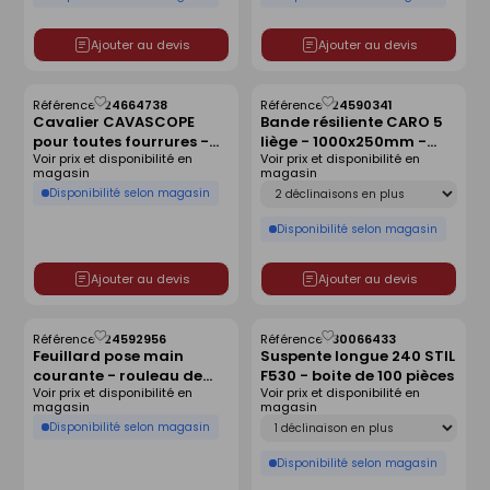
Ajouter au devis
Ajouter au devis
Référence :
24664738
Référence :
24590341
Enregistrer
Enregistrer
Cavalier CAVASCOPE
Bande résiliente CARO 5
comme
comme
pour toutes fourrures -
liège - 1000x250mm -
liste
liste
Voir prix et disponibilité en
Voir prix et disponibilité en
boîte de 100 pièces
paquet de 60 pièces
magasin
magasin
Déclinaison
Disponibilité selon magasin
Disponibilité selon magasin
Ajouter au devis
Ajouter au devis
Référence :
24592956
Référence :
30066433
Enregistrer
Enregistrer
Feuillard pose main
Suspente longue 240 STIL
comme
comme
courante - rouleau de
F530 - boite de 100 pièces
liste
liste
Voir prix et disponibilité en
Voir prix et disponibilité en
30m
magasin
magasin
Déclinaison
Disponibilité selon magasin
Disponibilité selon magasin