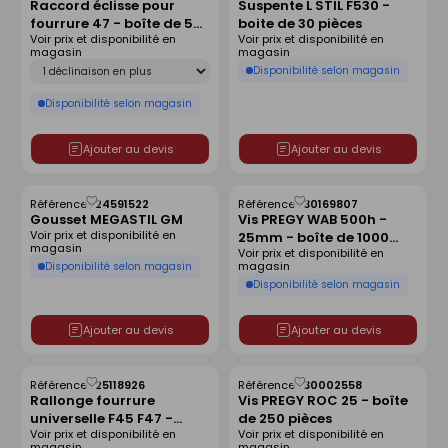
Raccord éclisse pour
Suspente L STIL F530 -
comme
comme
fourrure 47 - boîte de 50
boite de 30 pièces
liste
liste
Voir prix et disponibilité en
Voir prix et disponibilité en
pièces
magasin
magasin
Déclinaison
Disponibilité selon magasin
Disponibilité selon magasin
Ajouter au devis
Ajouter au devis
Référence :
24591522
Référence :
30169807
Enregistrer
Enregistrer
Gousset MEGASTIL GM
Vis PREGY WAB 500h -
comme
comme
Voir prix et disponibilité en
25mm - boîte de 1000
liste
liste
magasin
Voir prix et disponibilité en
pièces
magasin
Disponibilité selon magasin
Disponibilité selon magasin
Ajouter au devis
Ajouter au devis
Référence :
25118926
Référence :
30002558
Enregistrer
Enregistrer
Rallonge fourrure
Vis PREGY ROC 25 - boîte
comme
comme
universelle F45 F47 -
de 250 pièces
liste
liste
Voir prix et disponibilité en
Voir prix et disponibilité en
30cm - boîte de 20 pièces
magasin
magasin