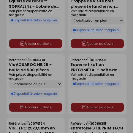
Equerre de renfort
Trappe de visite bois
comme
comme
SOPRALENE - bobine de
prépeint étanche non
liste
liste
Voir prix et disponibilité en
Voir prix et disponibilité en
10x0,25m
isolée sans réhausse -
magasin
magasin
600x600mm
Déclinaison
Disponibilité selon magasin
Disponibilité selon magasin
Ajouter au devis
Ajouter au devis
Référence :
30066441
Référence :
30071558
Enregistrer
Enregistrer
Vis AQUAROC HB 25 -
Equerre fixation
comme
comme
boite de 500 pièces
PREGYMETAL - boîte de
liste
liste
Voir prix et disponibilité en
Voir prix et disponibilité en
100 pièces
magasin
magasin
Déclinaison
Disponibilité selon magasin
Disponibilité selon magasin
Ajouter au devis
Ajouter au devis
Référence :
30079124
Référence :
30066381
Enregistrer
Enregistrer
Vis TTPC 25x3,5mm en
Entretoise STIL PRIM TECH
comme
comme