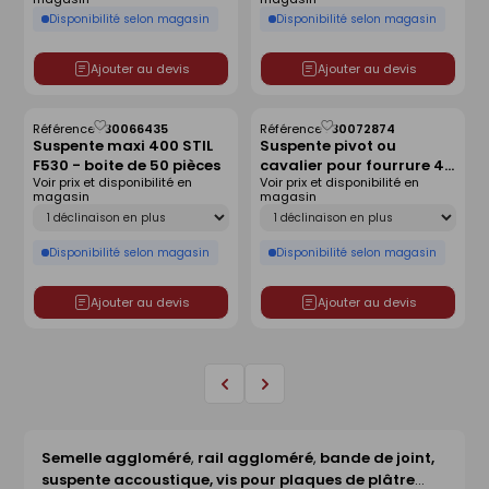
Disponibilité selon magasin
Disponibilité selon magasin
Ajouter au devis
Ajouter au devis
Référence :
30066435
Référence :
30072874
Enregistrer
Enregistrer
Suspente maxi 400 STIL
Suspente pivot ou
comme
comme
F530 - boite de 50 pièces
cavalier pour fourrure 45
liste
liste
Voir prix et disponibilité en
Voir prix et disponibilité en
- boîte de 100 pièces
magasin
magasin
Déclinaison
Déclinaison
Disponibilité selon magasin
Disponibilité selon magasin
Ajouter au devis
Ajouter au devis
Page
Page
précédente
suivante
Semelle aggloméré
,
rail aggloméré
,
bande de joint,
suspente accoustique, vis pour plaques de plâtre
...