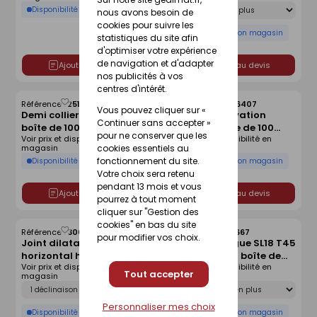
Déclinaison
Disponibilité selon magasin
nous avons besoin de
cookies pour suivre les
Disponibilité selon magasin
statistiques du site afin
d'optimiser votre expérience
de navigation et d'adapter
Ajouter au devis
Ajouter au devis
nos publicités à vos
centres d'intérêt.
Référence :
25118919
Référence :
30066407
Enregistrer
Enregistrer
Vous pouvez cliquer sur «
Demi collier - 20x70mm -
Piton de rénovation
comme
comme
Continuer sans accepter »
boîte de 100 pièces
femelle - boite de 100
liste
liste
pour ne conserver que les
Voir prix et disponibilité en
Voir prix et disponibilité en
pièces
cookies essentiels au
magasin
magasin
fonctionnement du site.
Disponibilité selon magasin
Disponibilité selon magasin
Votre choix sera retenu
pendant 13 mois et vous
Ajouter au devis
Ajouter au devis
pourrez à tout moment
cliquer sur "Gestion des
cookies" en bas du site
Référence :
30065088
Référence :
25118667
Enregistrer
Enregistrer
pour modifier vos choix.
Joint dilatation
Suspente longue SL18 T45
comme
comme
horizontal haut
- 170x44mm - boîte de
liste
liste
Voir prix et disponibilité en
Voir prix et disponibilité en
AQUABOARD PVC - 3m
100 pièces
Tout accepter
magasin
magasin
Déclinaison
Déclinaison
Personnaliser mes choix
Disponibilité selon magasin
Disponibilité selon magasin