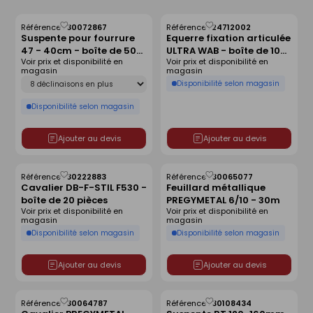
Référence :
30072867
Référence :
24712002
Enregistrer
Enregistrer
Suspente pour fourrure
Equerre fixation articulée
comme
comme
47 - 40cm - boîte de 50
ULTRA WAB - boîte de 100
liste
liste
Voir prix et disponibilité en
Voir prix et disponibilité en
pièces.
pièces
magasin
magasin
Déclinaison
Disponibilité selon magasin
Disponibilité selon magasin
Ajouter au devis
Ajouter au devis
Référence :
30222883
Référence :
30065077
Enregistrer
Enregistrer
Cavalier DB-F-STIL F530 -
Feuillard métallique
comme
comme
boîte de 20 pièces
PREGYMETAL 6/10 - 30m
liste
liste
Voir prix et disponibilité en
Voir prix et disponibilité en
magasin
magasin
Disponibilité selon magasin
Disponibilité selon magasin
Ajouter au devis
Ajouter au devis
Référence :
30064787
Référence :
30108434
Enregistrer
Enregistrer