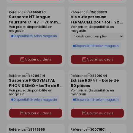
Référence :
24665070
Référence :
25088823
Enregistrer
Enregistrer
Suspente NT longue
Vis autoperceuse
comme
comme
fourrure 17-47 - 170mm-
FERMACELL pour sol - 22 x
liste
liste
Voir prix et disponibilité en
Voir prix et disponibilité en
boîte de 100 pièces
3,9 mm - boîte de 1000
magasin
magasin
pièces
Déclinaison
Disponibilité selon magasin
Disponibilité selon magasin
Ajouter au devis
Ajouter au devis
Référence :
24706414
Référence :
24701044
Enregistrer
Enregistrer
Suspente PREGYMETAL
Eclisse RSF47 - boîte de
comme
comme
PHONISSIMO - boîte de 50
50 pièces
liste
liste
Voir prix et disponibilité en
Voir prix et disponibilité en
pièces
magasin
magasin
Disponibilité selon magasin
Disponibilité selon magasin
Ajouter au devis
Ajouter au devis
Référence :
25573565
Référence :
30079101
Enregistrer
Enregistrer