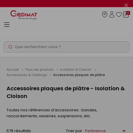
Panneau de gestion des cookies
Fer
le
0
flas
Connexio
info
Rechercher
Chantier express
Accueil
Tous les produits
Isolation & Cloison
Accessoires & Outillage
Accessoires plaques de plâtre
Accessoires plaques de plâtre - Isolation &
Cloison
Toutes nos références d’accessoires : bandes,
raccordements, visseries, suspensions, etc.
576 résultats
Trier par