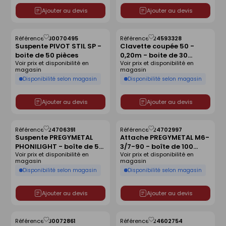
Ajouter au devis
Ajouter au devis
Référence :
30070495
Référence :
24593328
Enregistrer
Enregistrer
Suspente PIVOT STIL SP -
Clavette coupée 50 -
comme
comme
boite de 50 pièces
0,20m - boite de 30
liste
liste
Voir prix et disponibilité en
Voir prix et disponibilité en
pièces
magasin
magasin
Disponibilité selon magasin
Disponibilité selon magasin
Ajouter au devis
Ajouter au devis
Référence :
24706391
Référence :
24702997
Enregistrer
Enregistrer
Suspente PREGYMETAL
Attache PREGYMETAL M6-
comme
comme
PHONILIGHT - boîte de 50
3/7-90 - boîte de 100
liste
liste
Voir prix et disponibilité en
Voir prix et disponibilité en
pièces
pièces
magasin
magasin
Disponibilité selon magasin
Disponibilité selon magasin
Ajouter au devis
Ajouter au devis
Référence :
30072861
Référence :
24602754
Enregistrer
Enregistrer