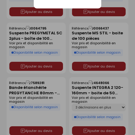
Ajouter au devis
Ajouter au devis
Référence :
30064795
Référence :
30066437
Enregistrer
Enregistrer
Suspente PREGYMETAL SC
Suspente MS STIL - boite
comme
comme
2plus - boîte de 100
de 100 pièces
liste
liste
Voir prix et disponibilité en
Voir prix et disponibilité en
pièces
magasin
magasin
Disponibilité selon magasin
Disponibilité selon magasin
Ajouter au devis
Ajouter au devis
Référence :
27589281
Référence :
24648066
Enregistrer
Enregistrer
Bande étanchéite
Suspente INTEGRA 2 120-
comme
comme
PREGYTANCHE 80mm -
160mm - boite de 50
liste
liste
Voir prix et disponibilité en
Voir prix et disponibilité en
rouleau de 50m
pièces
magasin
magasin
Déclinaison
Disponibilité selon magasin
Disponibilité selon magasin
Ajouter au devis
Ajouter au devis