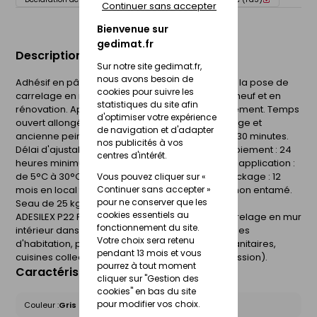
Continuer sans accepter
Bienvenue sur
gedimat.fr
Description du produit
Sur notre site gedimat.fr,
nous avons besoin de
Adhésif en pâte hautes performances destiné à la pose de
cookies pour suivre les
carrelage en mur intérieur et plan de travail, en neuf et en
statistiques du site afin
rénovation. Application facile. Résistant au glissement. Temps
d'optimiser votre expérience
ouvert allongé. Sans primaire sur ancien carrelage et
de navigation et d'adapter
ancienne peinture. Certificat QB. Temps ouvert : 30 minutes.
nos publicités à vos
Délai d'ajustabilité : 40 minutes. Délai avant jointoiement : 24
centres d'intérêt.
heures minimum. Coloris : Blanc. Température d'application :
de 5°C à 30°C. Consommation : 3 à 5 kg/m². Stockage : 12
Vous pouvez cliquer sur «
mois en local tempéré en emballage d'origine non entamé.
Continuer sans accepter »
pour ne conserver que les
Seau de 25 kg.
cookies essentiels au
ADESILEX P22 PLUS est utilisé pour la pose de carrelage en mur
fonctionnement du site.
intérieur dans les locaux de type : couloirs, cuisines
Votre choix sera retenu
d'habitation, privatif : salles de bains, collectif : sanitaires,
pendant 13 mois et vous
cuisines collectives (sauf lavage à eau sous pression).
pourrez à tout moment
Caractéristiques du produit
cliquer sur "Gestion des
cookies" en bas du site
pour modifier vos choix.
Couleur :
Gris