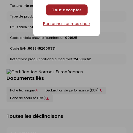
Texture :
Pâtes
Tout accepter
Type de produit :
Colles
Personnaliser mes choix
Utilisation :
Intérieure
Code article chez le fournisseur :
009125
Code EAN :
8022452000331
Référence produit nationale Gedimat :
24639262
Documents liés
Fiche technique
Déclaration de performance (DOP)
Fiche de sécurité (FdS)
Toutes les déclinaisons