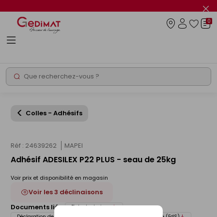
Panneau de gestion des cookies
Fer
le
0
flas
Connexio
info
Rechercher
Chantier express
Colles - Adhésifs
Réf : 24639262
MAPEI
Adhésif ADESILEX P22 PLUS - seau de 25kg
Voir prix et disponibilité en magasin
Voir les 3 déclinaisons
Documents liés :
Fiche technique
Déclaration de performance (DOP)
Fiche de sécurité (FdS)