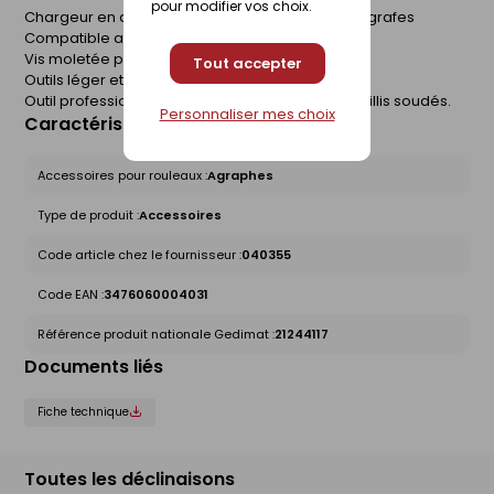
pour modifier vos choix.
Chargeur en acier traité d'une capacité de 50 agrafes
Compatible avec agrafes Omega 18
Vis moletée pour démontage rapide
Tout accepter
Outils léger et maniable.
Outil professionnel pour mailles courantes et treillis soudés.
Personnaliser mes choix
Caractéristiques du produit
Accessoires pour rouleaux :
Agraphes
Type de produit :
Accessoires
Code article chez le fournisseur :
040355
Code EAN :
3476060004031
Référence produit nationale Gedimat :
21244117
Documents liés
Fiche technique
Toutes les déclinaisons