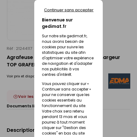
Continuer sans accepter
Bienvenue sur
gedimat.fr
Sur notre site gedimat.fr,
nous avons besoin de
cookies pour suivre les
Réf : 21244117
EDMA
statistiques du site afin
Agrafeuse à grillage manuelle avec chargeur
d'optimiser votre expérience
de navigation et d'adapter
TOP GRAFER 18
nos publicités à vos
centres d'intérêt.
Voir prix et disponibilité en magasin
Vous pouvez cliquer sur «
Continuer sans accepter »
pour ne conserver que les
Voir les 4 déclinaisons
cookies essentiels au
fonctionnement du site.
Documents liés :
Fiche technique
Votre choix sera retenu
pendant 13 mois et vous
pourrez à tout moment
cliquer sur "Gestion des
Description du produit
cookies" en bas du site