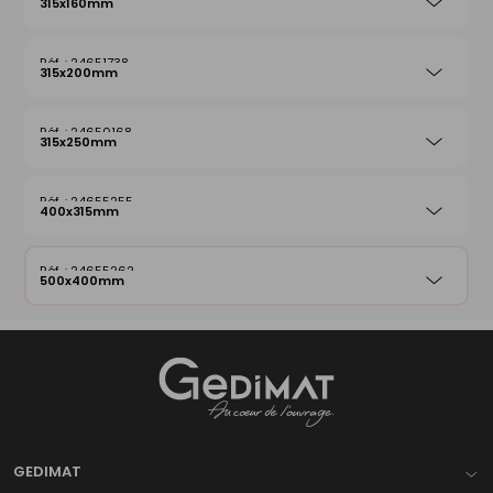
315x160mm
24651738
315x200mm
24650168
315x250mm
24655255
400x315mm
24655262
500x400mm
Gedimat
- AU COEUR DE L'OUVRAGE
GEDIMAT