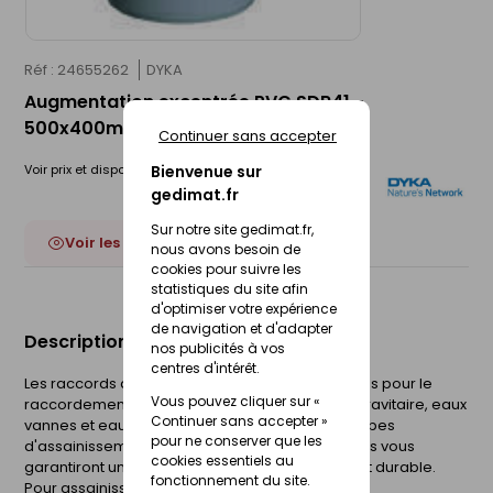
Réf : 24655262
DYKA
Augmentation excentrée PVC SDR41 -
500x400mm
Continuer sans accepter
Voir prix et disponibilité en magasin
Bienvenue sur
gedimat.fr
Sur notre site gedimat.fr,
Voir les 15 déclinaisons
nous avons besoin de
cookies pour suivre les
statistiques du site afin
d'optimiser votre expérience
de navigation et d'adapter
Description du produit
nos publicités à vos
centres d'intérêt.
Les raccords assainissement en PVC sont conçus pour le
Vous pouvez cliquer sur «
raccordement des réseaux d'assainissement gravitaire, eaux
Continuer sans accepter »
vannes et eaux pluviales. Combinés avec nos tubes
pour ne conserver que les
d'assainissement Sotralys et Ultra16 nos raccords vous
cookies essentiels au
garantiront un réseau d'assainissement fiable et durable.
fonctionnement du site.
Pour assainissement.