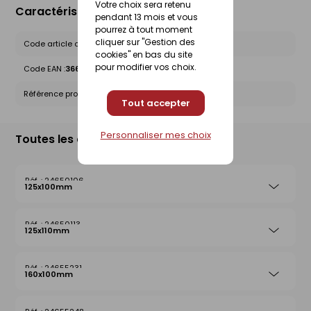
Votre choix sera retenu
Caractéristiques du produit
pendant 13 mois et vous
pourrez à tout moment
cliquer sur "Gestion des
Code article chez le fournisseur :
20023021
cookies" en bas du site
pour modifier vos choix.
Code EAN :
3660864052637
Référence produit nationale Gedimat :
24655262
Tout accepter
Personnaliser mes choix
Toutes les déclinaisons
24650106
125x100mm
24650113
125x110mm
24655231
160x100mm