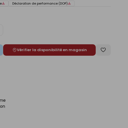
e
Déclaration de performance (DOP)
ugmenter
e
Vérifier la disponibilité en magasin
Enregistrer
comme
liste
ume
ion