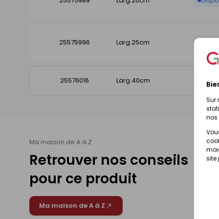
25575989
Larg.20cm
Dispo
25575996
Larg.25cm
Dispo
25576016
Larg.40cm
Dispo
Bie
Sur 
stat
nos 
Vous
cook
Ma maison de A à Z
mois
Retrouver nos conseils
site
pour ce produit
Ma maison de A à Z