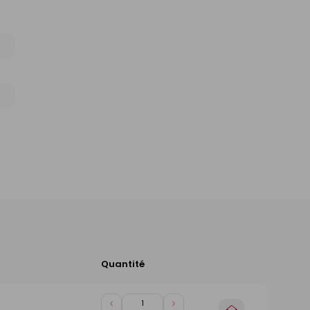
Quantité
Ajouter
au
panier
Diminuer
Augmenter
Choisir