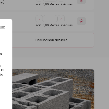
in)
de
de
un
soit
10,00
Mètres Linéaires
1
1
magasin
Diminuer
Augmenter
Choisir
in)
de
de
un
soit
10,00
Mètres Linéaires
ter
1
1
magasin
Déclinaison actuelle
in)
er
s
 13
 du