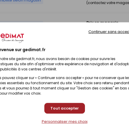
nibilité selon magasin
(contactez votre magas
Prix en magasin
nibilité selon magasin
(contactez votre magas
Continuer sans accep
Prix en magasin
nibilité selon magasin
nvenue sur gedimat.fr
(contactez votre magas
notre site gedimat.fr, nous avons besoin de cookies pour suivre les
istiques du site afin d'optimiser votre expérience de navigation et d'adapt
publicités à vos centres d'intérêt.
 pouvez cliquer sur « Continuer sans accepter » pour ne conserver que le
ies essentiels au fonctionnement du site. Votre choix sera retenu pendant
 et vous pourrez à tout moment cliquer sur "Gestion des cookies" en bas
 pour modifier vos choix.
Tout accepter
Personnaliser mes choix