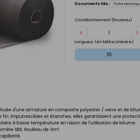
Documents liés :
Fiche techniqu
Conditionnement (Rouleau)
Diminuer
A
de
d
Longueur (en Mètre Linéaire)
1
1
ituée d'une armature en composite polyester / verre et de bit
 fin. Imputrescibles et étanches, elles garantissent une protect
aire à basse température en raison de l'utilisation de bitume
tomère SBS. Rouleau de 4m².
pillarité.