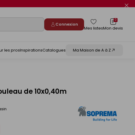
Fer
le
flas
info
0
Connexion
Mes listes
Mon devis
ur les pros
Inspirations
Catalogues
Ma Maison de A à Z
ouleau de 10x0,40m
asin