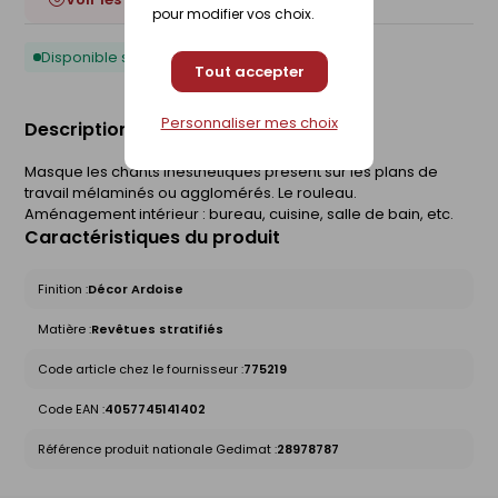
pour modifier vos choix.
Disponible sous 10 jours
Tout accepter
Personnaliser mes choix
Description du produit
Masque les chants inesthétiques présent sur les plans de
travail mélaminés ou agglomérés. Le rouleau.
Aménagement intérieur : bureau, cuisine, salle de bain, etc.
Caractéristiques du produit
Finition :
Décor Ardoise
Matière :
Revêtues stratifiés
Code article chez le fournisseur :
775219
Code EAN :
4057745141402
Référence produit nationale Gedimat :
28978787