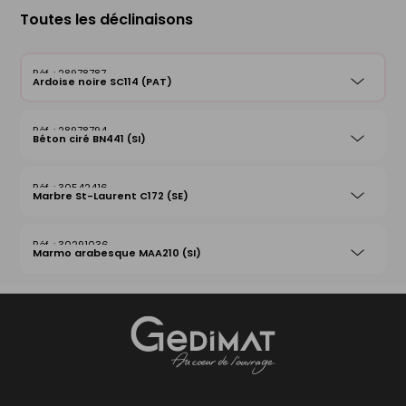
Toutes les déclinaisons
28978787
Ardoise noire SC114 (PAT)
28978794
Béton ciré BN441 (SI)
30542416
Marbre St-Laurent C172 (SE)
30291036
Marmo arabesque MAA210 (SI)
Gedimat
- AU COEUR DE L'OUVRAGE