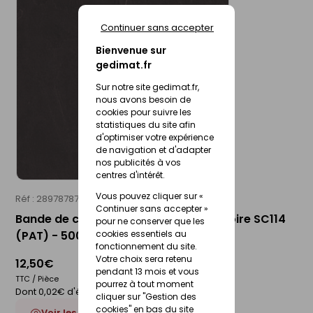
Continuer sans accepter
Bienvenue sur
gedimat.fr
Sur notre site gedimat.fr,
nous avons besoin de
cookies pour suivre les
statistiques du site afin
d'optimiser votre expérience
de navigation et d'adapter
nos publicités à vos
centres d'intérêt.
Vous pouvez cliquer sur «
Réf : 28978787
Continuer sans accepter »
Bande de chant mélaminée ardoise noire SC114
pour ne conserver que les
cookies essentiels au
(PAT) - 5000 x 44 mm
fonctionnement du site.
Votre choix sera retenu
12,50€
pendant 13 mois et vous
TTC / Pièce
pourrez à tout moment
Dont 0,02€ d'éco-participation
cliquer sur "Gestion des
cookies" en bas du site
Voir les 4 déclinaisons