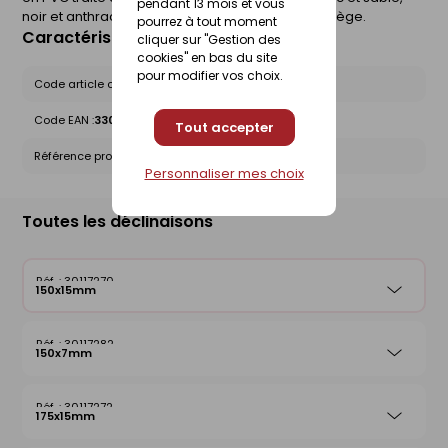
pendant 13 mois et vous
noir et anthracite ) ou plaxées en finition chêne liège.
pourrez à tout moment
Caractéristiques du produit
cliquer sur "Gestion des
cookies" en bas du site
pour modifier vos choix.
Code article chez le fournisseur :
C15B154N
Code EAN :
3309033203509
Tout accepter
Référence produit nationale Gedimat :
30117270
Personnaliser mes choix
Toutes les déclinaisons
30117270
150x15mm
30117282
150x7mm
30117272
175x15mm