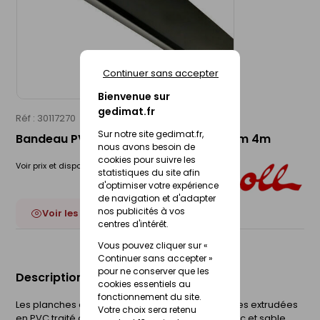
Continuer sans accepter
Bienvenue sur
gedimat.fr
Réf : 30117270
NICOLL
Sur notre site gedimat.fr,
Bandeau PVC cellulaire noir - 150x15mm 4m
nous avons besoin de
cookies pour suivre les
Voir prix et disponibilité en magasin
statistiques du site afin
d'optimiser votre expérience
de navigation et d'adapter
nos publicités à vos
Voir les 13 déclinaisons
centres d'intérêt.
Vous pouvez cliquer sur «
Continuer sans accepter »
pour ne conserver que les
Description du produit
cookies essentiels au
fonctionnement du site.
Les planches de rive sont des planches cellulaires extrudées
Votre choix sera retenu
en PVC traité anti UV en 4 coloris différents (blanc et sable,