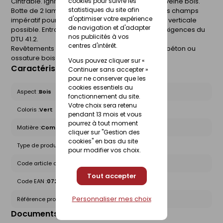
Cintrable. Ignifugé. Résistant et durable. Aspect veiné bois.
cookies pour suivre les
statistiques du site afin
Botte de 2 lames. Garantie 15 ans. Traitement des champs
d'optimiser votre expérience
impératif pour préservation des garanties. Pose verticale
de navigation et d'adapter
possible. Entraxe 60 cm. Produit conforme aux exigences du
nos publicités à vos
DTU 41.2.
centres d'intérêt.
Revêtements extérieurs sur parois maçonnées, béton ou
ossature bois
Vous pouvez cliquer sur «
Caractéristiques du produit
Continuer sans accepter »
pour ne conserver que les
cookies essentiels au
Aspect :
Bois
fonctionnement du site.
Votre choix sera retenu
Coloris :
Vert
pendant 13 mois et vous
pourrez à tout moment
Matière :
Composite
cliquer sur "Gestion des
cookies" en bas du site
Type de produit :
Bardage Autre
pour modifier vos choix.
Code article chez le fournisseur :
580122
Tout accepter
Code EAN :
0727396801218
Personnaliser mes choix
Référence produit nationale Gedimat :
28823780
Documents liés