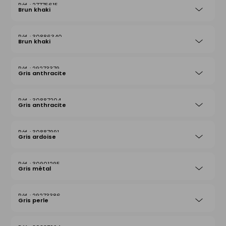
27775615
Brun khaki
30886340
Brun khaki
29273379
Gris anthracite
30887204
Gris anthracite
30887991
Gris ardoise
30901295
Gris métal
29273386
Gris perle