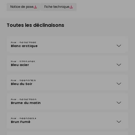
Notice de pose
Fiche technique
Toutes les déclinaisons
26367385
Blanc arctique
27224281
Bleu acier
28823759
Bleu du Soir
26367392
Brume du matin
28823834
Brun Fumé