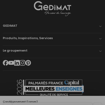
Gedimat
- AU COEUR DE L'OUVRAGE
GEDIMAT
Produits, Inspirations, Services
Le groupement
Conditionnement (Lames)