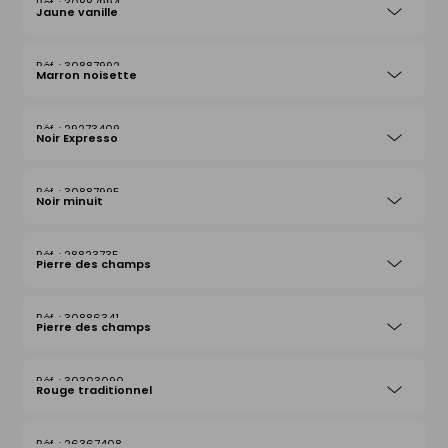
30887994
Jaune vanille
30887992
Marron noisette
29273409
Noir Expresso
30887995
Noir minuit
28823735
Pierre des champs
30886341
Pierre des champs
30303090
Rouge traditionnel
26367408