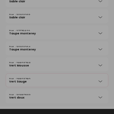
Sable clair
30901293
Sable clair
27775622
Taupe monterey
30901294
Taupe monterey
28823766
Vert Mousse
28823780
Vert Sauge
30887993
Vert doux