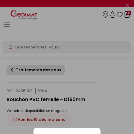
Panneau de gestion des cookies
Fer
le
0
flas
Connexio
info
Rechercher
Chantier express
Traitements des eaux
Réf : 24651103
DYKA
Bouchon PVC femelle - D160mm
Voir prix et disponibilité en magasin
Voir les 10 déclinaisons