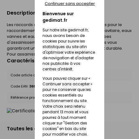
Continuer sans accepter
Description du produit
Bienvenue sur
gedimat.fr
Les raccords assainissement en PVC sont conçus pour le
Sur notre site gedimat.fr,
raccordement des réseaux d'assainissement gravitaire, eaux
nous avons besoin de
vannes et eaux pluviales. Combinés avec nos tubes
cookies pour suivre les
d'assainissement Sotralys et Ultra16 nos raccords vous
statistiques du site afin
garantiront un réseau d'assainissement fiable et durable.
d'optimiser votre expérience
Pour assainissement.
de navigation et d'adapter
Caractéristiques du produit
nos publicités à vos
centres d'intérêt.
Code article chez le fournisseur :
20035792
Vous pouvez cliquer sur «
Continuer sans accepter »
Code EAN :
3660864055812
pour ne conserver que les
cookies essentiels au
Référence produit nationale Gedimat :
24651103
fonctionnement du site.
Votre choix sera retenu
pendant 13 mois et vous
pourrez à tout moment
cliquer sur "Gestion des
Toutes les déclinaisons
cookies" en bas du site
pour modifier vos choix.