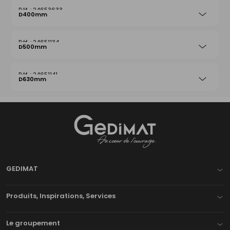
24653633
D400mm
24651134
D500mm
24651141
D630mm
Gedimat
- AU COEUR DE L'OUVRAGE
GEDIMAT
Produits, Inspirations, Services
Le groupement