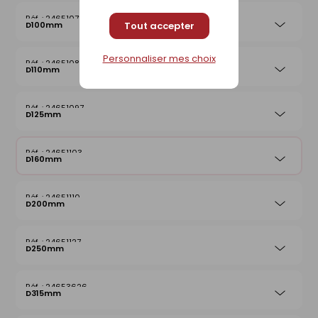
24651073
D100mm
Tout accepter
Personnaliser mes choix
24651080
D110mm
24651097
D125mm
24651103
D160mm
24651110
D200mm
24651127
D250mm
24653626
D315mm