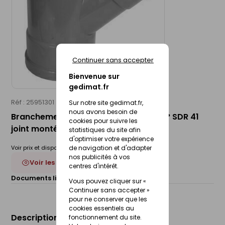
Continuer sans accepter
Bienvenue sur
gedimat.fr
Réf : 25951301
WAVIN
Sur notre site gedimat.fr,
nous avons besoin de
Branchement d'évacuation PVC FF 45° SDR 41
cookies pour suivre les
joint monté - D200x160
statistiques du site afin
d'optimiser votre expérience
Voir prix et disponibilité en magasin
de navigation et d'adapter
nos publicités à vos
Voir les 12 déclinaisons
centres d'intérêt.
Documents liés :
Fiche technique
Vous pouvez cliquer sur «
Continuer sans accepter »
pour ne conserver que les
cookies essentiels au
Description du produit
fonctionnement du site.