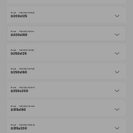
25951295
D200x125
25951301
D200x160
25951318
D250x125
25951325
D250x160
25951332
D250x200
25951349
D315x160
25951356
D315x200