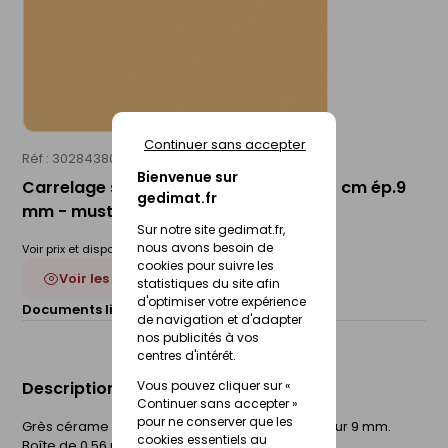
Continuer sans accepter
Réf : 30284380
Bienvenue sur
Carrelage sol intérieur DORIA - 20 x 20 cm ép.9
gedimat.fr
mm - mustard
Sur notre site gedimat.fr,
nous avons besoin de
Voir prix et disponibilité en magasin
cookies pour suivre les
Voir les 9 déclinaisons
statistiques du site afin
d'optimiser votre expérience
Documents liés :
Fiche technique
de navigation et d'adapter
nos publicités à vos
centres d'intérêt.
Description du produit
Vous pouvez cliquer sur «
Continuer sans accepter »
pour ne conserver que les
Grès cérame émaillé mat. l.20 x L.20 cm. Epaisseur 9 mm.
cookies essentiels au
Boîte de 0,56 m².