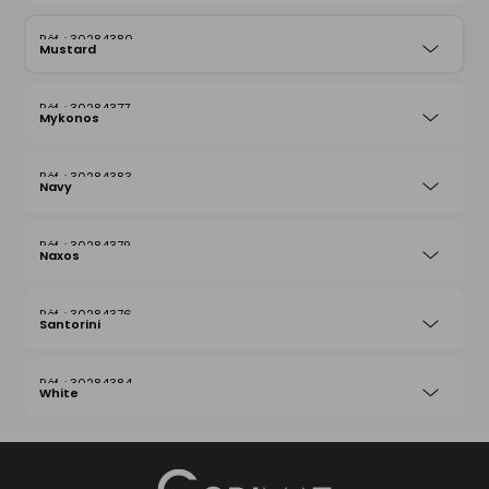
30284380
Mustard
30284377
Mykonos
30284383
Navy
30284379
Naxos
30284376
Santorini
30284384
White