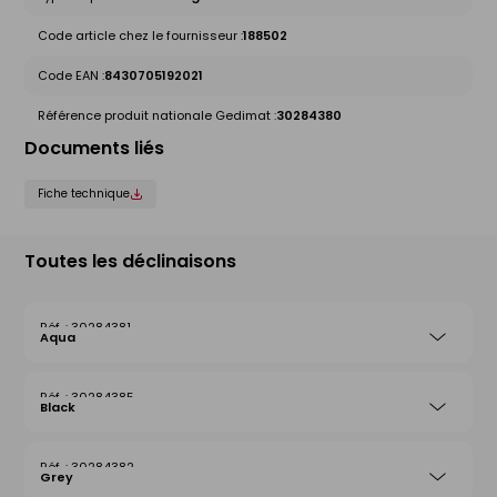
Code article chez le fournisseur :
188502
Code EAN :
8430705192021
Référence produit nationale Gedimat :
30284380
Documents liés
Fiche technique
Toutes les déclinaisons
30284381
Aqua
30284385
Black
30284382
Grey