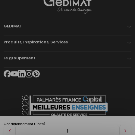
Gedimat
- AU COEUR DE L'OUVRAGE
GEDIMAT
Produits, Inspirations, Services
Le groupement
Conditionnement (Boite)
Diminuer
Aug