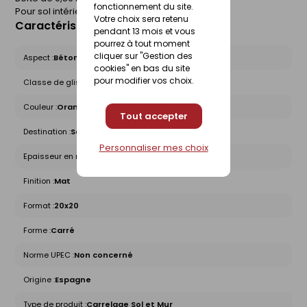
fonctionnement du site.
Pour sol intérieur.
Votre choix sera retenu
Caractéristiques du produit
pendant 13 mois et vous
pourrez à tout moment
cliquer sur "Gestion des
Aspect :
Béton
cookies" en bas du site
pour modifier vos choix.
Classe de glissance (R) :
R9
Couleur :
Orange - Rouge
Tout accepter
Destination :
Sol intérieur, Mur
Personnaliser mes choix
Epaisseur en mm :
9
Finition :
Mat
Format :
20x20
Forme :
Carré
Norme UPEC :
Non concerné
Origine :
Espagne
Type de produit :
Carrelage Sol et Mur