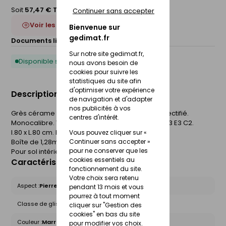
Soit
57,47 € TTC
/Boite
Continuer sans accepter
Voir les 2 déclinaisons
Bienvenue sur
gedimat.fr
Documents liés :
Fiche technique
Sur notre site gedimat.fr,
Disponible sous 10 jours
nous avons besoin de
cookies pour suivre les
statistiques du site afin
d'optimiser votre expérience
Description du produit
de navigation et d'adapter
nos publicités à vos
Grès cérame émaillé. Aspect pierre naturelle. Rectifié.
centres d'intérêt.
Monocalibre. Variation de nuances V3. QB U3s P3 E3 C2.
l.80 x L.80 cm. Epaisseur 9mm.
Vous pouvez cliquer sur «
Boîte de 1,28m²
Continuer sans accepter »
pour ne conserver que les
Pour sol intérieur.
cookies essentiels au
Caractéristiques du produit
fonctionnement du site.
Votre choix sera retenu
Aspect :
Pierre
pendant 13 mois et vous
pourrez à tout moment
Classe de glissance (R) :
R9
cliquer sur "Gestion des
cookies" en bas du site
Couleur :
Marron
pour modifier vos choix.