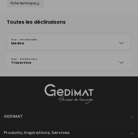
Fiche technique
Toutes les déclinaisons
30355385
Medea
30355384
Travertino
Gedimat
- AU COEUR DE L'OUVRAGE
GEDIMAT
Produits, Inspirations, Services