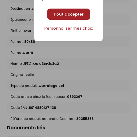
Destination :
Sol intérieur
Tout accepter
Epaisseur en mm :
9
Personnaliser mes choix
Finition :
Mat
Format :
80x80
Forme :
Carré
Norme UPEC :
QB U3sP3E3C2
Origine :
Italie
Type de produit :
Carrelage Sol
Code article chez le fournisseur :
0593297
Code EAN :
8014880127438
Référence produit nationale Gedimat :
30355385
Documents liés