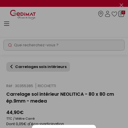
Panneau de gestion des cookies
Fer
le
0
flas
Connexio
info
Rechercher
Chantier express
Carrelages sols intérieurs
Réf : 30355385
RICCHETTI
Carrelage sol intérieur NEOLITICA - 80 x 80 cm
ép.9mm - medea
44,90€
TTC / Mètre Carré
Dont 0,05€ d'éco-participation