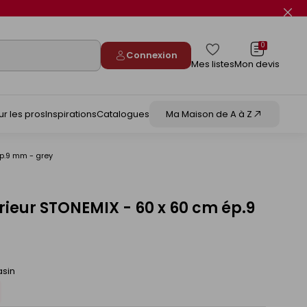
Fer
le
flas
info
0
Connexion
Mes listes
Mon devis
ur les pros
Inspirations
Catalogues
Ma Maison de A à Z
ép.9 mm - grey
érieur STONEMIX - 60 x 60 cm ép.9
asin