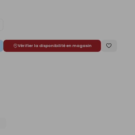
ugmenter
e
Vérifier la disponibilité en magasin
Enregistrer
comme
liste