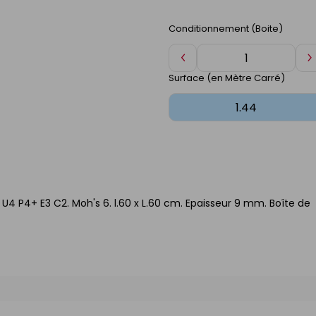
Conditionnement (Boite)
Diminuer
A
de
d
Surface (en Mètre Carré)
1
1
U4 P4+ E3 C2. Moh's 6. l.60 x L.60 cm. Epaisseur 9 mm. Boîte de