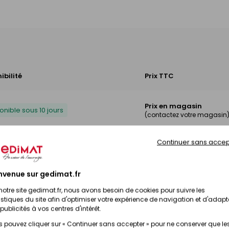
ibilité
Prix TTC
Prix en magasin
onible sous 10 jours
(contactez votre magasin
Continuer sans accep
Prix en magasin
onible sous 10 jours
(contactez votre magasin
nvenue sur gedimat.fr
notre site gedimat.fr, nous avons besoin de cookies pour suivre les
istiques du site afin d'optimiser votre expérience de navigation et d'adapt
publicités à vos centres d'intérêt.
 pouvez cliquer sur « Continuer sans accepter » pour ne conserver que le