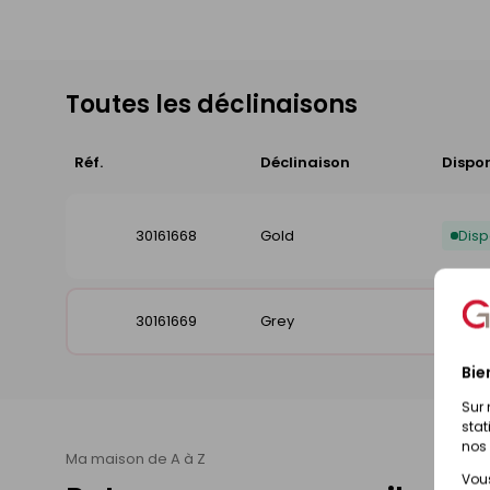
Toutes les déclinaisons
Réf.
Déclinaison
Dispon
30161668
Gold
Disp
30161669
Grey
Disp
Bie
Sur 
stat
nos 
Ma maison de A à Z
Vous