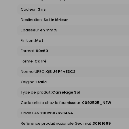
Couleur :
Gris
Destination :
Sol intérieur
Epaisseur en mm :
9
Finition :
Mat
Format :
60x60
Forme :
Carré
Norme UPEC :
QB U4P4+E3C2
Origine :
Italie
Type de produit :
Carrelage Sol
Code article chez le fournisseur :
0092525_NEW
Code EAN :
8012607623454
Référence produit nationale Gedimat :
30161669