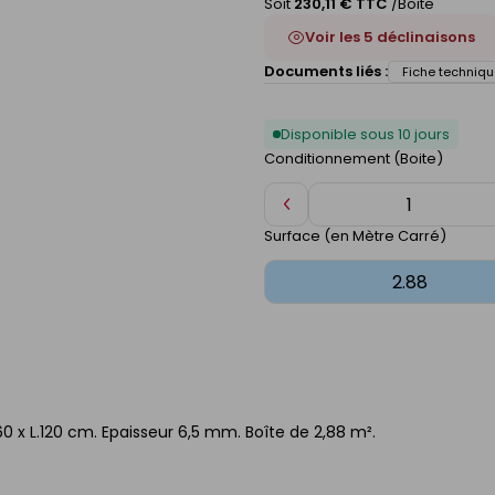
Soit
230,11 € TTC
/Boite
Voir les 5 déclinaisons
Documents liés :
Fiche techniqu
Disponible sous 10 jours
Conditionnement (Boite)
Diminuer
de
Surface (en Mètre Carré)
1
60 x L.120 cm. Epaisseur 6,5 mm. Boîte de 2,88 m².