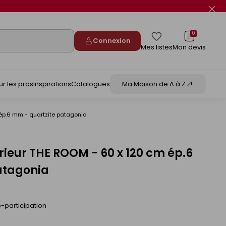
Fer
le
flas
info
0
Connexion
Mes listes
Mon devis
ur les pros
Inspirations
Catalogues
Ma Maison de A à Z
 ép.6 mm - quartzite patagonia
rieur THE ROOM - 60 x 120 cm ép.6
atagonia
-participation