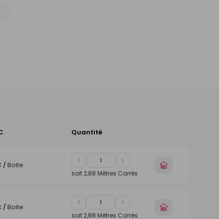
C
Quantité
Ajouter
au
panier
Diminuer
Augmenter
Choisir
€
/
Boite
de
de
un
soit
2,88
Mètres Carrés
1
1
magasin
Diminuer
Augmenter
Choisir
€
/
Boite
de
de
un
soit
2,88
Mètres Carrés