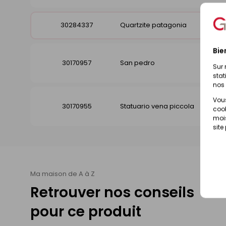
30284337
Quartzite patagonia
Bie
30170957
San pedro
Sur 
stat
nos 
Vous
30170955
Statuario vena piccola
cook
mois
site
Ma maison de A à Z
Retrouver nos conseils
pour ce produit