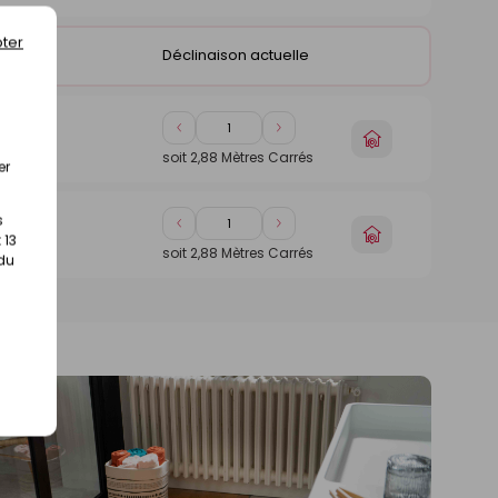
1
1
magasin
ter
€
/
Boite
Déclinaison actuelle
Diminuer
Augmenter
Choisir
€
/
Boite
de
de
un
soit
2,88
Mètres Carrés
er
1
1
magasin
s
Diminuer
Augmenter
Choisir
€
/
Boite
 13
de
de
un
soit
2,88
Mètres Carrés
 du
1
1
magasin