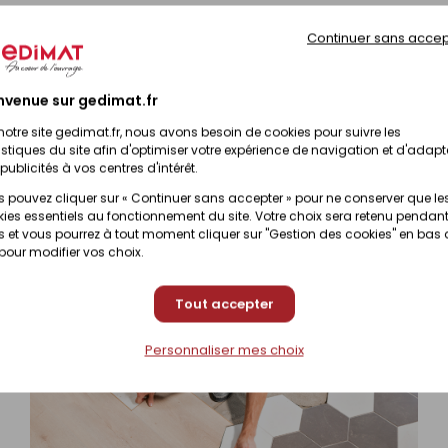
Continuer sans accep
230,11 
Disponible sous 10 jours
nvenue sur gedimat.fr
Disponible sous 10 jours
230,11 
notre site gedimat.fr, nous avons besoin de cookies pour suivre les
istiques du site afin d'optimiser votre expérience de navigation et d'adapt
publicités à vos centres d'intérêt.
 pouvez cliquer sur « Continuer sans accepter » pour ne conserver que le
Disponible sous 10 jours
230,11 
ies essentiels au fonctionnement du site. Votre choix sera retenu pendant
 et vous pourrez à tout moment cliquer sur "Gestion des cookies" en bas
 pour modifier vos choix.
Tout accepter
Personnaliser mes choix