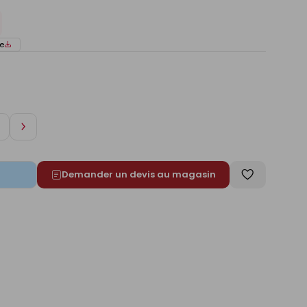
e
Augmenter
de
1
Demander un devis au magasin
Enregistrer
comme
liste