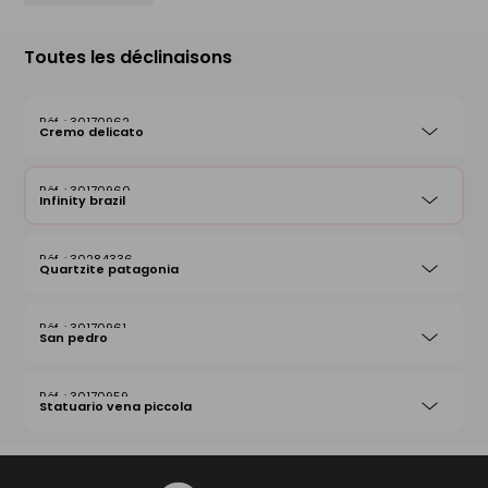
Toutes les déclinaisons
30170962
Cremo delicato
30170960
Infinity brazil
30284336
Quartzite patagonia
30170961
San pedro
30170959
Statuario vena piccola