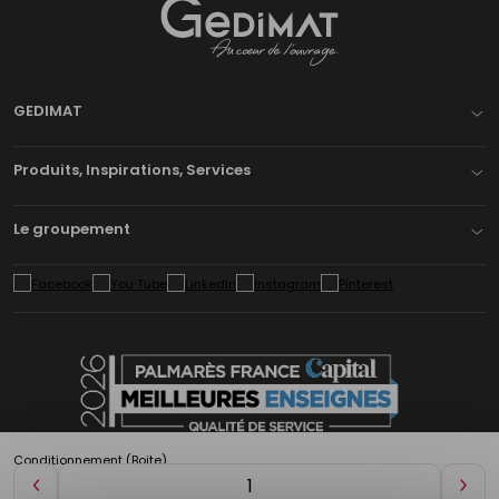
Gedimat
- AU COEUR DE L'OUVRAGE
GEDIMAT
Produits, Inspirations, Services
Le groupement
Conditionnement (Boite)
Diminuer
Aug