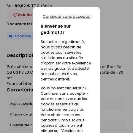
Soit
89,82 € TTC
/Boite
Voir les 5 déclinaisons
Continuer sans accepter
Documents liés :
Fiche technique
Bienvenue sur
gedimat.fr
Disponible sur commande
Sur notre site gedimat.fr,
nous avons besoin de
cookies pour suivre les
Description du produit
statistiques du site afin
d'optimiser votre expérience
Grès cérame coloré dans la masse. Aspect naturel. Rectifié.
de navigation et d'adapter
QB U3 P3 E3 C2. l.60 x L.60 cm. Epaisseur 6,5 mm. Boîte de 1,80
nos publicités à vos
m².
centres d'intérêt.
Pour sol intérieur.
Vous pouvez cliquer sur «
Caractéristiques du produit
Continuer sans accepter »
pour ne conserver que les
Aspect :
Marbre
cookies essentiels au
fonctionnement du site.
Classe de glissance (R) :
R9
Votre choix sera retenu
pendant 13 mois et vous
Couleur :
Noir
pourrez à tout moment
cliquer sur "Gestion des