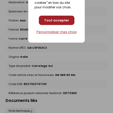
Destination :
Sol intérieur
cookies" en bas du site
pour modifier vos choix.
Epaisseur en mm :
6,5
Tout accepter
Finition :
Mat
Format :
60x60
Personnaliser mes choix
Forme :
Carré
Norme UPEC :
QB U3P3E3C2
Origine :
Italie
Type de produit :
Carrelage Sol
Code article chez le fournisseur :
INF BR6 60 RM
Code EAN :
8027920767341
Référence produit nationale Gedimat :
30170960
Documents liés
Fiche technique