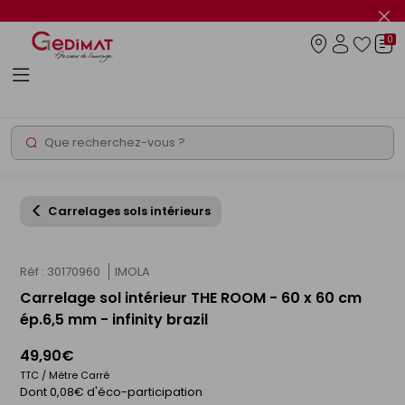
Panneau de gestion des cookies
Fer
le
0
flas
Connexio
info
Rechercher
Chantier express
Carrelages sols intérieurs
Réf : 30170960
IMOLA
Carrelage sol intérieur THE ROOM - 60 x 60 cm
ép.6,5 mm - infinity brazil
49,90€
TTC / Mètre Carré
Dont 0,08€ d'éco-participation