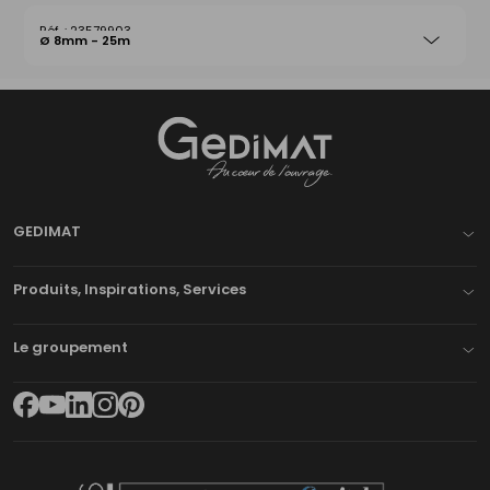
23579903
Ø 8mm - 25m
Gedimat
- AU COEUR DE L'OUVRAGE
GEDIMAT
Produits, Inspirations, Services
Le groupement