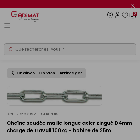
Panneau de gestion des cookies
Fer
le
0
flas
Connexio
info
Rechercher
Chantier express
Chaines - Cordes - Arrimages
Réf : 23567092
CHAPUIS
Chaîne soudée maille longue acier zingué D4mm
charge de travail 100kg - bobine de 25m