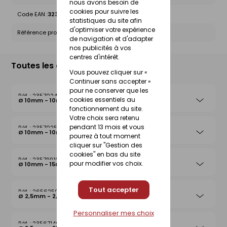
nous avons besoin de
cookies pour suivre les
Code EAN :
3233690022275
statistiques du site afin
d'optimiser votre expérience
Référence produit nationale Gedimat :
23567092
de navigation et d'adapter
nos publicités à vos
centres d'intérêt.
Toutes les déclinaisons
Vous pouvez cliquer sur «
Continuer sans accepter »
pour ne conserver que les
23570245
cookies essentiels au
Ø 10mm - 10m
fonctionnement du site.
Votre choix sera retenu
pendant 13 mois et vous
23570252
Ø 10mm - 10m
pourrez à tout moment
cliquer sur "Gestion des
cookies" en bas du site
23579910
pour modifier vos choix.
Ø 10mm - 15m
Tout accepter
26562506
Ø 2,5mm - 2,5m
Personnaliser mes choix
23567146