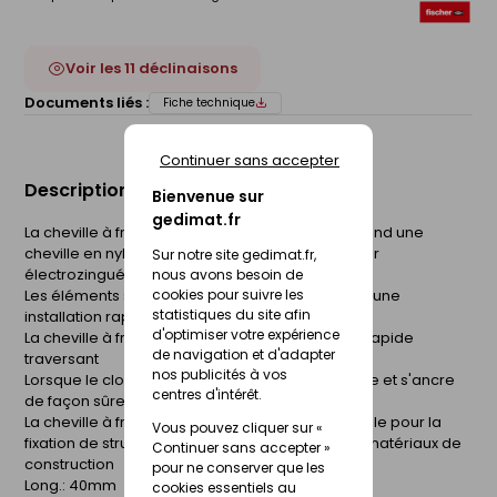
Voir les 11 déclinaisons
Documents liés :
Fiche technique
Continuer sans accepter
Description du produit
Bienvenue sur
gedimat.fr
La cheville à frapper N-F avec tête plate comprend une
cheville en nylon haute qualité et un clou en acier
Sur notre site gedimat.fr,
électrozingué
nous avons besoin de
cookies pour suivre les
Les éléments sont prémontés afin de permettre une
statistiques du site afin
installation rapide
d'optimiser votre expérience
La cheville à frapper convient pour le montage rapide
de navigation et d'adapter
traversant
nos publicités à vos
Lorsque le clou est enfoncé, la cheville s'expanse et s'ancre
centres d'intérêt.
de façon sûre dans le matériau de construction
La cheville à frapper N-F avec tête plate est idéale pour la
Vous pouvez cliquer sur «
fixation de structures métalliques dans tous les matériaux de
Continuer sans accepter »
construction
pour ne conserver que les
Long.: 40mm
cookies essentiels au