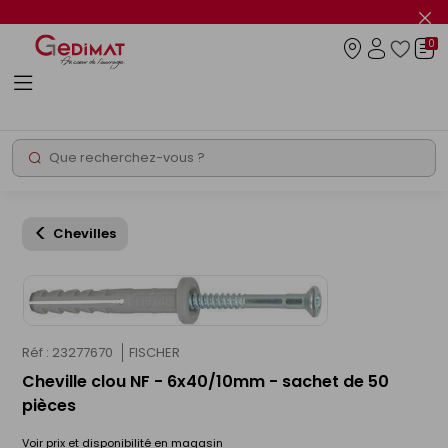
Panneau de gestion des cookies
Fer
le
0
flas
Connexio
info
Rechercher
Chantier express
Chevilles
Réf : 23277670
FISCHER
Cheville clou NF - 6x40/10mm - sachet de 50
pièces
Voir prix et disponibilité en magasin