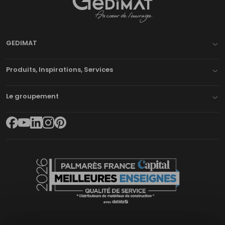
Gedimat
- AU COEUR DE L'OUVRAGE
GEDIMAT
Produits, Inspirations, Services
Le groupement