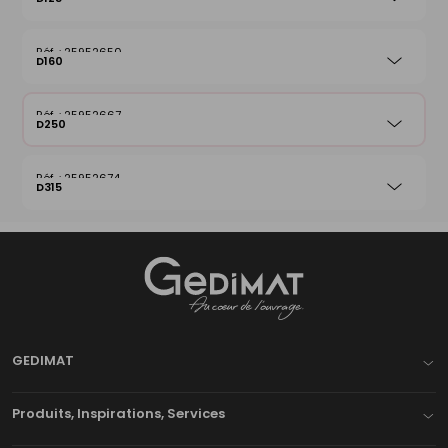
25952650
D160
25952667
D250
25952674
D315
Gedimat
- AU COEUR DE L'OUVRAGE
GEDIMAT
Produits, Inspirations, Services