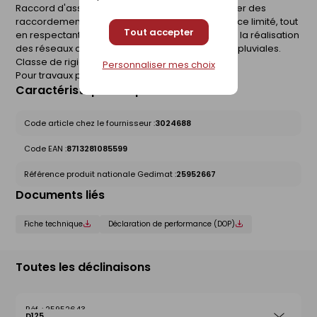
Raccord d'assainissement permettant d'effectuer des
raccordements dans des configurations à espace limité, tout
Tout accepter
en respectant le sens du fil d'eau. Il est destiné à la réalisation
des réseaux d'évacuation d'eaux usées et eaux pluviales.
Classe de rigidité : SDR 34 (SN8).
Personnaliser mes choix
Pour travaux publics.
Caractéristiques du produit
Code article chez le fournisseur :
3024688
Code EAN :
8713281085599
Référence produit nationale Gedimat :
25952667
Documents liés
Fiche technique
Déclaration de performance (DOP)
Toutes les déclinaisons
25952643
D125