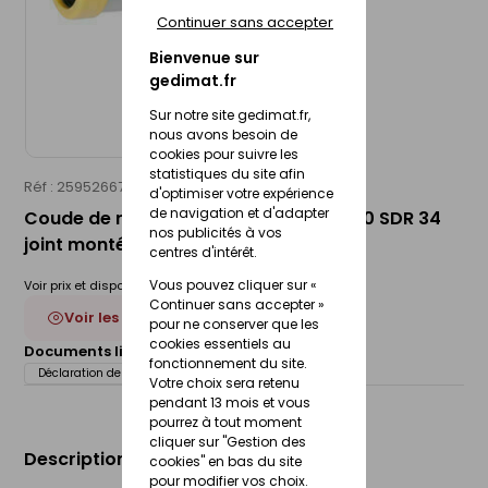
Continuer sans accepter
Bienvenue sur
gedimat.fr
Sur notre site gedimat.fr,
nous avons besoin de
cookies pour suivre les
statistiques du site afin
Réf : 25952667
WAVIN
d'optimiser votre expérience
de navigation et d'adapter
Coude de raccordement PVC MF 87°30 SDR 34
nos publicités à vos
joint monté - D250
centres d'intérêt.
Vous pouvez cliquer sur «
Voir prix et disponibilité en magasin
Continuer sans accepter »
Voir les 4 déclinaisons
pour ne conserver que les
cookies essentiels au
Documents liés :
Fiche technique
fonctionnement du site.
Déclaration de performance (DOP)
Votre choix sera retenu
pendant 13 mois et vous
pourrez à tout moment
cliquer sur "Gestion des
Description du produit
cookies" en bas du site
pour modifier vos choix.