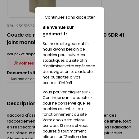
Continuer sans accepter
Réf : 25951622
WAVIN
Bienvenue sur
gedimat.fr
Coude de raccordement PVC MF 87°30 SDR 41
joint monté - D110
Sur notre site gedimat.fr,
nous avons besoin de
Voir prix et disponibilité en magasin
cookies pour suivre les
statistiques du site afin
Voir les 7 déclinaisons
d'optimiser votre expérience
de navigation et d'adapter
Documents liés :
Fiche technique
nos publicités à vos
Déclaration de performance (DOP)
centres d'intérêt.
Vous pouvez cliquer sur «
Continuer sans accepter »
Description du produit
pour ne conserver que les
cookies essentiels au
fonctionnement du site.
Raccord d'assainissement permettant d'effectuer des
Votre choix sera retenu
raccordements dans des configurations à espace limité, tout
pendant 13 mois et vous
en respectant le sens du fil d'eau. Il est destiné à la réalisation
pourrez à tout moment
des réseaux d'évacuation d'eaux usées et eaux pluviales.
cliquer sur "Gestion des
Classe de rigidité : SDR 41 (SN4).