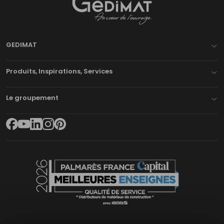
Gedimat
- AU COEUR DE L'OUVRAGE
GEDIMAT
Produits, Inspirations, Services
Le groupement