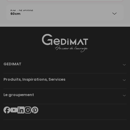
25421316
60cm
Gedimat
- AU COEUR DE L'OUVRAGE
GEDIMAT
Produits, Inspirations, Services
Le groupement