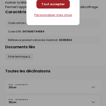
incliner la tête de
Tout accepter
Permet l'application d'enduit sur support brut de décoffrage.
Caractéristiques du produit
Personnaliser mes choix
Code article chez le fournisseur :
174455
Code EAN :
3476061744554
Référence produit nationale Gedimat :
30351824
Documents liés
Fiche technique
Toutes les déclinaisons
30351827
25cm
30351824
35cm