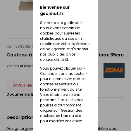
Bienvenue sur
gedimat.fr
Sur notre site gedimat.fr,
nous avons besoin de
cookies pour suivre les
statistiques du site afin
d'optimiser votre expérience
Réf : 30351824
EDMA
de navigation et d'adapter
Couteau à enduire ergonomique lame inox 35cm
nos publicités à vos
centres d'intérêt.
Voir prix et disponibilité en magasin
Vous pouvez cliquer sur «
Continuer sans accepter »
pour ne conserver que les
cookies essentiels au
Voir les 3 déclinaisons
fonctionnement du site.
Documents liés :
Fiche technique
Votre choix sera retenu
pendant 13 mois et vous
pourrez à tout moment
cliquer sur "Gestion des
cookies" en bas du site
Description du produit
pour modifier vos choix.
Design ergonomique muni d'une poignée bi-matière pour