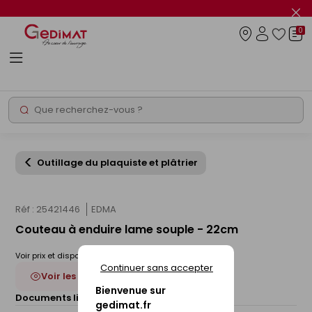
Panneau de gestion des cookies
Fer
le
0
flas
Connexio
info
Rechercher
Chantier express
Outillage du plaquiste et plâtrier
Réf : 25421446
EDMA
Couteau à enduire lame souple - 22cm
Voir prix et disponibilité en magasin
Continuer sans accepter
Voir les 3 déclinaisons
Bienvenue sur
Documents liés :
Fiche technique
gedimat.fr