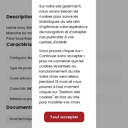
Sur notre site gedimat.fr,
nous avons besoin de
Description du produit
cookies pour suivre les
statistiques du site afin
d'optimiser votre expérience
Lame inox, finition miroir
de navigation et d'adapter
Manche bi-matière avec tête en métal.
nos publicités à vos
Pour tous travaux d'enduit.
centres d'intérêt.
Caractéristiques du produit
Vous pouvez cliquer sur «
Continuer sans accepter »
Catégorie :
Outils de pose et finition
pour ne conserver que les
cookies essentiels au
Type de produit :
Couteaux - Platoir
fonctionnement du site.
Votre choix sera retenu
Code article chez le fournisseur :
265755
pendant 13 mois et vous
pourrez à tout moment
Code EAN :
3476060026576
cliquer sur "Gestion des
cookies" en bas du site
Référence produit nationale Gedimat :
25421446
pour modifier vos choix.
Documents liés
Tout accepter
Fiche technique