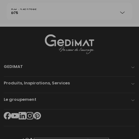
24527385
D75
Gedimat
- AU COEUR DE L'OUVRAGE
GEDIMAT
Produits, Inspirations, Services
Le groupement