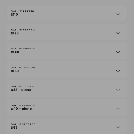
21338519
D110
21729294
D125
21008313
D140
21729300
D160
21599279
D32 - Blanc
27731208
D40 - Blanc
24527392
D63