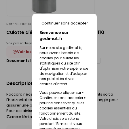
Continuer sans accepter
Réf : 21338519
WAVIN
Culotte d'évacuation PVC FF 87°30 - D110
Bienvenue sur
gedimat.fr
Voir prix et disponibilité en magasin
Sur notre site gedimat.fr,
Voir les 8 déclinaisons
nous avons besoin de
cookies pour suivre les
Documents liés :
Déclaration de performance (DOP)
statistiques du site afin
d'optimiser votre expérience
de navigation et d'adapter
nos publicités à vos
Description du produit
centres d'intérêt.
Vous pouvez cliquer sur «
Raccord nécessaire pour réunir deux écoulements soit à
Continuer sans accepter »
l'horizontal soit à la verticale. Il faut utiliser le bon angle pour
pour ne conserver que les
assurer une bonne évacuation de votre réseau.
cookies essentiels au
Pour assainissement.
fonctionnement du site.
Caractéristiques du produit
Votre choix sera retenu
pendant 13 mois et vous
pourrez à tout moment