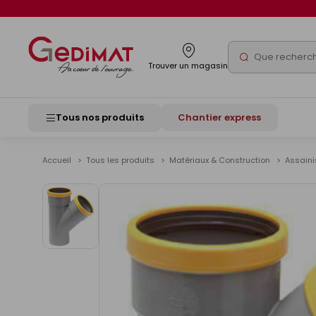
Panneau de gestion des cookies
Rechercher
Trouver un magasin
Tous nos produits
Chantier express
Accueil
Tous les produits
Matériaux & Construction
Assain
Voir
les
images