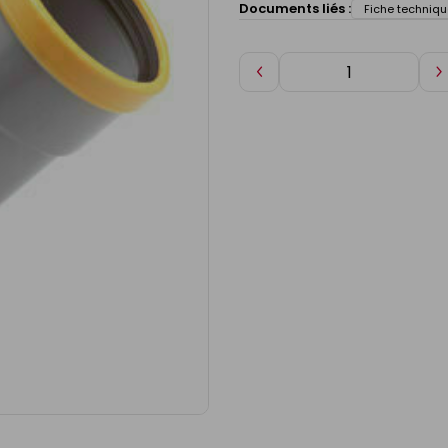
Documents liés :
Fiche techniqu
Diminuer
A
de
d
1
1