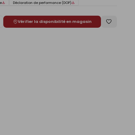
e
Déclaration de performance (DOP)
Vérifier la disponibilité en magasin
ugmenter
Enregistrer
e
comme
liste