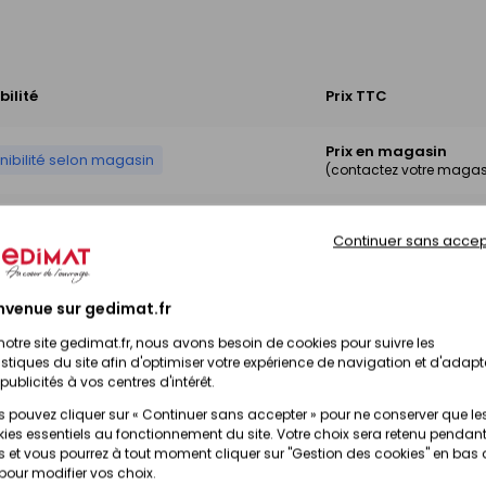
bilité
Prix TTC
Prix en magasin
nibilité selon magasin
(contactez votre magas
Prix en magasin
nibilité selon magasin
Continuer sans accep
(contactez votre magas
Prix en magasin
nvenue sur gedimat.fr
nibilité selon magasin
(contactez votre magas
notre site gedimat.fr, nous avons besoin de cookies pour suivre les
istiques du site afin d'optimiser votre expérience de navigation et d'adapt
Prix en magasin
publicités à vos centres d'intérêt.
nibilité selon magasin
(contactez votre magas
 pouvez cliquer sur « Continuer sans accepter » pour ne conserver que le
ies essentiels au fonctionnement du site. Votre choix sera retenu pendant
 et vous pourrez à tout moment cliquer sur "Gestion des cookies" en bas
 pour modifier vos choix.