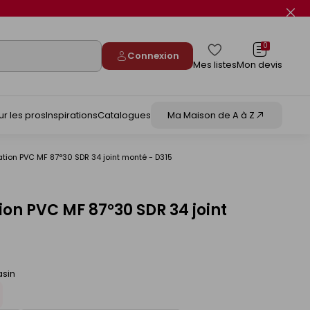
Fer
le
flas
info
0
Connexion
Mes listes
Mon devis
ur les pros
Inspirations
Catalogues
Ma Maison de A à Z
tion PVC MF 87°30 SDR 34 joint monté - D315
ion PVC MF 87°30 SDR 34 joint
asin