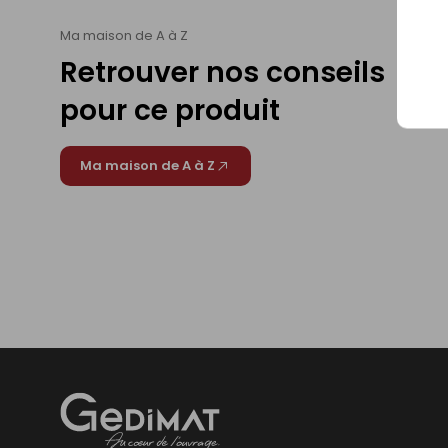
Ma maison de A à Z
Retrouver nos conseils
pour ce produit
Ma maison de A à Z
Gedimat
- AU COEUR DE L'OUVRAGE