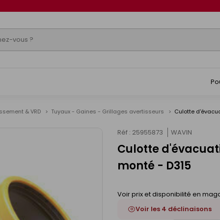
Po
issement & VRD
Tuyaux - Gaines - Grillages avertisseurs
Culotte d'évacua
Réf : 25955873
WAVIN
Culotte d'évacuat
monté - D315
Voir prix et disponibilité en mag
Voir les 4 déclinaisons