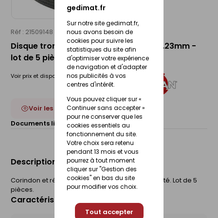
gedimat.fr
Sur notre site gedimat.fr,
Réf : 21509148
LEMAN
nous avons besoin de
cookies pour suivre les
Disque tronçonnage métal 125x2.5x22.23mm -
statistiques du site afin
lot de 5 pièces
d'optimiser votre expérience
de navigation et d'adapter
nos publicités à vos
Voir prix et disponibilité en magasin
centres d'intérêt.
Vous pouvez cliquer sur «
Continuer sans accepter »
Voir les 2 déclinaisons
pour ne conserver que les
Documents liés :
Fiche technique
cookies essentiels au
fonctionnement du site.
Votre choix sera retenu
pendant 13 mois et vous
pourrez à tout moment
Description du produit
cliquer sur "Gestion des
cookies" en bas du site
Corindon et résine. 2 toiles de renfort. F42 déporté. Lot de 5
pour modifier vos choix.
pièces.
Caractéristiques du produit
Tout accepter