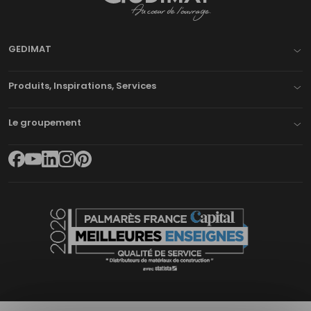
Gedimat
- AU COEUR DE L'OUVRAGE
GEDIMAT
Produits, Inspirations, Services
Le groupement