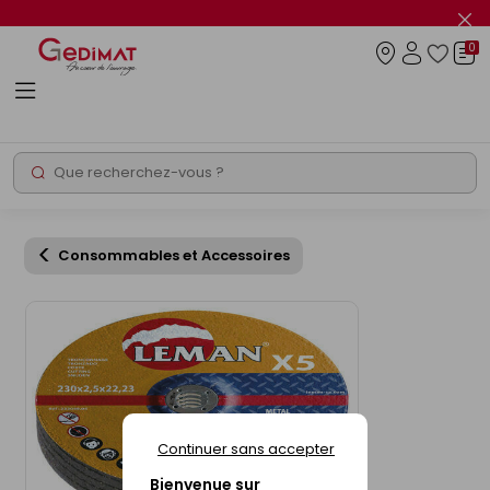
Panneau de gestion des cookies
Fer
le
0
flas
Connexio
info
Rechercher
Chantier express
Consommables et Accessoires
Continuer sans accepter
Bienvenue sur