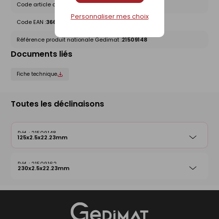
Code article chez le fournisseur :
123049.05
Personnaliser mes choix
Code EAN :
3661589000408
Référence produit nationale Gedimat :
21509148
Documents liés
Fiche technique
Toutes les déclinaisons
21509148
125x2.5x22.23mm
21509162
230x2.5x22.23mm