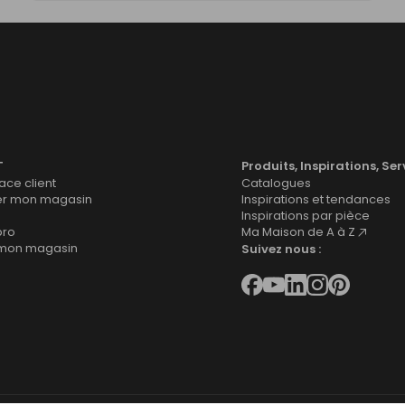
T
Produits, Inspirations, Ser
ce client
Catalogues
er mon magasin
Inspirations et tendances
Inspirations par pièce
pro
Ma Maison de A à Z
 mon magasin
Suivez nous :