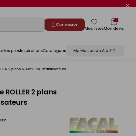
Fer
le
flas
info
0
Connexion
Mes listes
Mon devis
ur les pros
Inspirations
Catalogues
Ma Maison de A à Z
LLER 2 plans 5,03x8,91m+stabilisateurs
te ROLLER 2 plans
isateurs
asin