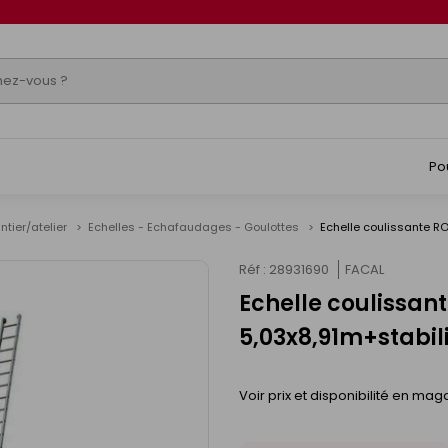
Po
ntier/atelier
Echelles - Echafaudages - Goulottes
Echelle coulissante RO
Réf : 28931690
FACAL
Echelle coulissan
5,03x8,91m+stabil
Voir prix et disponibilité en mag