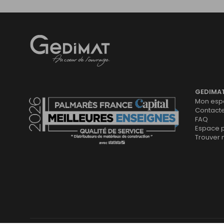
Gedimat
- AU COEUR DE L'OUVRAGE
GEDIMA
Mon espa
Contact
FAQ
Espace 
Trouver