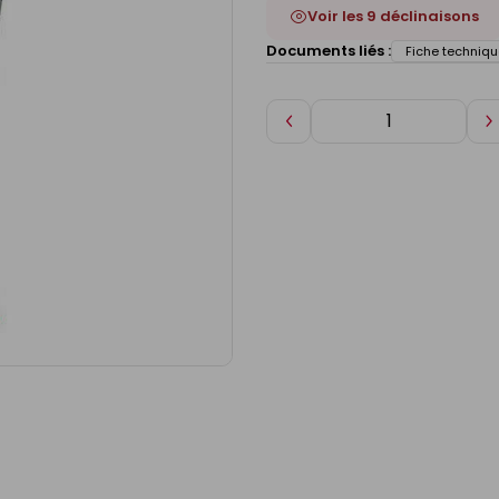
Voir les 9 déclinaisons
Documents liés :
Fiche techniqu
Diminuer
A
de
d
1
1