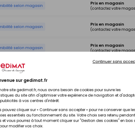
Prix en magasin
nibilité selon magasin
(contactez votre magas
Prix en magasin
nibilité selon magasin
(contactez votre magas
Prix en magasin
nibilité selon magasin
(contactez votre magas
Continuer sans accep
Prix en magasin
nibilité selon magasin
(contactez votre magas
nvenue sur gedimat.fr
Prix en magasin
nibilité selon magasin
notre site gedimat.fr, nous avons besoin de cookies pour suivre les
(contactez votre magas
istiques du site afin d'optimiser votre expérience de navigation et d'adapt
publicités à vos centres d'intérêt.
Prix en magasin
 pouvez cliquer sur « Continuer sans accepter » pour ne conserver que le
nibilité selon magasin
(contactez votre magas
ies essentiels au fonctionnement du site. Votre choix sera retenu pendant
 et vous pourrez à tout moment cliquer sur "Gestion des cookies" en bas
 pour modifier vos choix.
Prix en magasin
nibilité selon magasin
(contactez votre magas