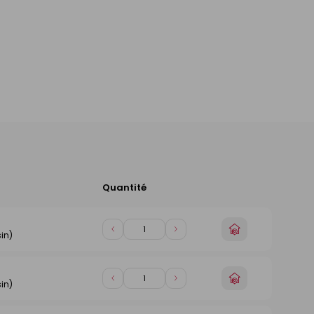
Quantité
Ajouter
au
panier
Choisir
Diminuer
Augmenter
in)
un
de
de
magasin
1
1
Choisir
Diminuer
Augmenter
in)
un
de
de
magasin
1
1