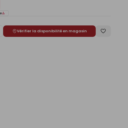
e
Vérifier la disponibilité en magasin
ugmenter
Enregistrer
e
comme
liste