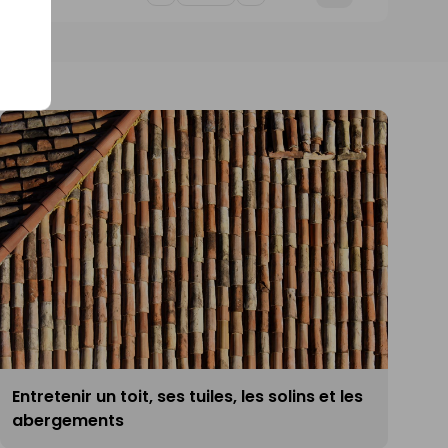
un
de
de
magasin
1
1
Entretenir un toit, ses tuiles, les solins et les
abergements