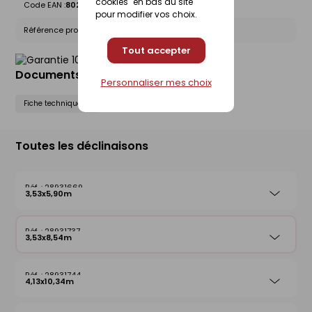
cookies" en bas du site
Code EAN :
8028406111955
pour modifier vos choix.
Référence produit nationale Gedimat :
28931737
Tout accepter
Documents liés
Personnaliser mes choix
Fiche technique
Toutes les déclinaisons
28931669
3,53x5,90m
28931737
3,53x8,54m
28931744
4,13x10,34m