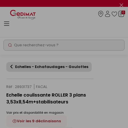
Panneau de gestion des cookies
Fer
le
0
flas
Connexio
info
Rechercher
Chantier express
Echelles - Echafaudages - Goulottes
Réf : 28931737
FACAL
Echelle coulissante ROLLER 3 plans
3,53x8,54m+stabilisateurs
Voir prix et disponibilité en magasin
Voir les 9 déclinaisons