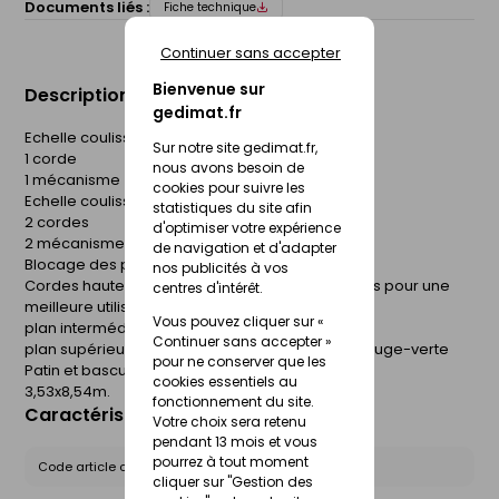
Documents liés :
Fiche technique
Continuer sans accepter
Bienvenue sur
Description du produit
gedimat.fr
Echelle coulissante 2 plans :
Sur notre site gedimat.fr,
1 corde
nous avons besoin de
1 mécanisme
cookies pour suivre les
Echelle coulissante 3 plans :
statistiques du site afin
2 cordes
d'optimiser votre expérience
2 mécanismes
de navigation et d'adapter
Blocage des plans échelon par échelon
nos publicités à vos
Cordes haute résistance, de couleurs différentes pour une
centres d'intérêt.
meilleure utilisation:
Vous pouvez cliquer sur «
plan intermédiaire couleur de la corde noire
Continuer sans accepter »
plan supérieure couleur de la corde blanche-rouge-verte
pour ne conserver que les
Patin et basculeur interchangeables
cookies essentiels au
3,53x8,54m.
fonctionnement du site.
Caractéristiques du produit
Votre choix sera retenu
pendant 13 mois et vous
pourrez à tout moment
Code article chez le fournisseur :
R35-3S
cliquer sur "Gestion des