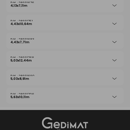
28931676
4,13x7,11m
28931751
4,43x10,64m
28931683
4,43x7,71m
28931768
5,03x12,44m
28931690
5,03x8,91m
28931706
5,63x10,11m
Gedimat
- AU COEUR DE L'OUVRAGE