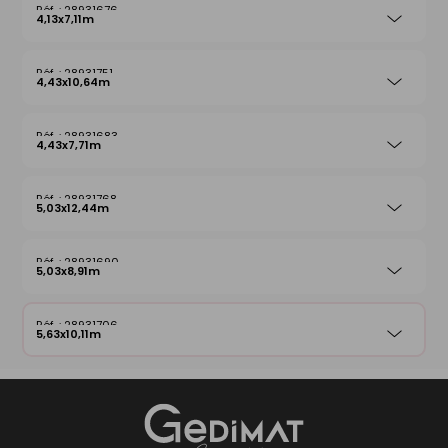
28931676
4,13x7,11m
28931751
4,43x10,64m
28931683
4,43x7,71m
28931768
5,03x12,44m
28931690
5,03x8,91m
28931706
5,63x10,11m
Gedimat
- AU COEUR DE L'OUVRAGE