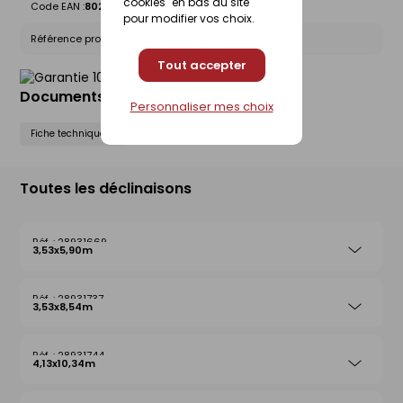
cookies" en bas du site
Code EAN :
8028406111948
pour modifier vos choix.
Référence produit nationale Gedimat :
28931706
Tout accepter
Documents liés
Personnaliser mes choix
Fiche technique
Toutes les déclinaisons
28931669
3,53x5,90m
28931737
3,53x8,54m
28931744
4,13x10,34m