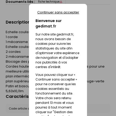
Documents liés :
Fiche technique
Continuer sans accepter
Bienvenue sur
Description du produit
gedimat.fr
Echelle coulissante 2 plans :
Sur notre site gedimat.fr,
1 corde
nous avons besoin de
1 mécanisme
cookies pour suivre les
Echelle coulissante 3 plans :
statistiques du site afin
2 cordes
d'optimiser votre expérience
2 mécanismes
de navigation et d'adapter
Blocage des plans échelon par échelon
nos publicités à vos
Cordes haute résistance, de couleurs différentes pour une
centres d'intérêt.
meilleure utilisation:
Vous pouvez cliquer sur «
plan intermédiaire couleur de la corde noire
Continuer sans accepter »
plan supérieure couleur de la corde blanche-rouge-verte
pour ne conserver que les
Patin et basculeur interchangeables
cookies essentiels au
5,63x10,11m.
fonctionnement du site.
Caractéristiques du produit
Votre choix sera retenu
pendant 13 mois et vous
pourrez à tout moment
Code article chez le fournisseur :
R56-2S
cliquer sur "Gestion des