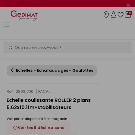
Panneau de gestion des cookies
Fer
le
0
flas
Connexio
info
Rechercher
Chantier express
Echelles - Echafaudages - Goulottes
Réf : 28931706
FACAL
Echelle coulissante ROLLER 2 plans
5,63x10,11m+stabilisateurs
Voir prix et disponibilité en magasin
Voir les 9 déclinaisons