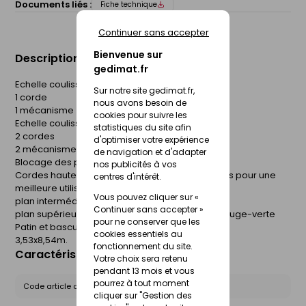
Documents liés :
Fiche technique
Continuer sans accepter
Bienvenue sur
Description du produit
gedimat.fr
Echelle coulissante 2 plans :
Sur notre site gedimat.fr,
1 corde
nous avons besoin de
1 mécanisme
cookies pour suivre les
Echelle coulissante 3 plans :
statistiques du site afin
2 cordes
d'optimiser votre expérience
2 mécanismes
de navigation et d'adapter
Blocage des plans échelon par échelon
nos publicités à vos
Cordes haute résistance, de couleurs différentes pour une
centres d'intérêt.
meilleure utilisation:
Vous pouvez cliquer sur «
plan intermédiaire couleur de la corde noire
Continuer sans accepter »
plan supérieure couleur de la corde blanche-rouge-verte
pour ne conserver que les
Patin et basculeur interchangeables
cookies essentiels au
3,53x8,54m.
fonctionnement du site.
Caractéristiques du produit
Votre choix sera retenu
pendant 13 mois et vous
pourrez à tout moment
Code article chez le fournisseur :
R35-3S
cliquer sur "Gestion des