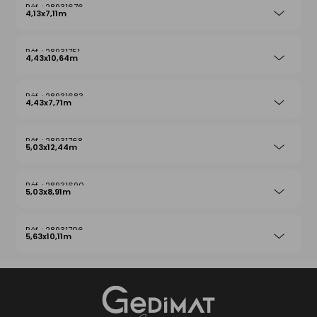
28931676
4,13x7,11m
28931751
4,43x10,64m
28931683
4,43x7,71m
28931768
5,03x12,44m
28931690
5,03x8,91m
28931706
5,63x10,11m
Gedimat
- AU COEUR DE L'OUVRAGE