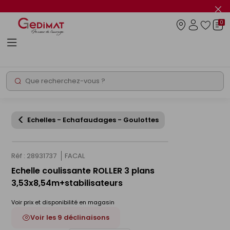
Panneau de gestion des cookies
Fer
le
0
flas
Connexio
info
Rechercher
Chantier express
Echelles - Echafaudages - Goulottes
Réf : 28931737
FACAL
Echelle coulissante ROLLER 3 plans
3,53x8,54m+stabilisateurs
Voir prix et disponibilité en magasin
Voir les 9 déclinaisons