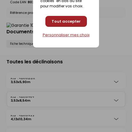
cookies" en bas du site
Code EAN :
8028406111955
pour modifier vos choix.
Référence produit nationale Gedimat :
28931737
Tout accepter
Documents liés
Personnaliser mes choix
Fiche technique
Toutes les déclinaisons
28931669
3,53x5,90m
28931737
3,53x8,54m
28931744
4,13x10,34m