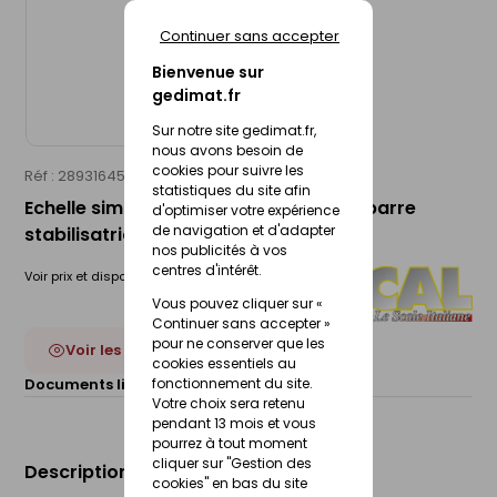
Continuer sans accepter
Bienvenue sur
gedimat.fr
Sur notre site gedimat.fr,
nous avons besoin de
cookies pour suivre les
Réf : 28931645
FACAL
statistiques du site afin
Echelle simple GENIA PRO 4,45m avec barre
d'optimiser votre expérience
de navigation et d'adapter
stabilisatrice
nos publicités à vos
centres d'intérêt.
Voir prix et disponibilité en magasin
Vous pouvez cliquer sur «
Continuer sans accepter »
pour ne conserver que les
Voir les 4 déclinaisons
cookies essentiels au
Documents liés :
fonctionnement du site.
Fiche technique
Votre choix sera retenu
pendant 13 mois et vous
pourrez à tout moment
cliquer sur "Gestion des
Description du produit
cookies" en bas du site