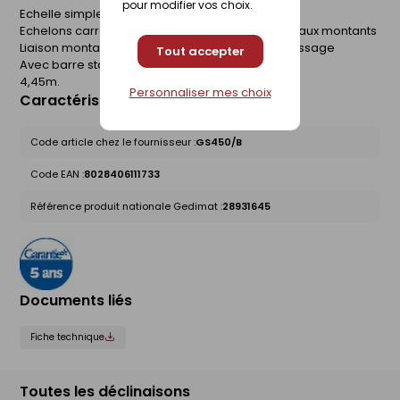
pour modifier vos choix.
Echelle simple tout aluminium
Echelons carrés 30x30 mm solidement bloqués aux montants
Liaison montant / échelon par expansion et sertissage
Tout accepter
Avec barre stabilisatrice
4,45m.
Personnaliser mes choix
Caractéristiques du produit
Code article chez le fournisseur :
GS450/B
Code EAN :
8028406111733
Référence produit nationale Gedimat :
28931645
Documents liés
Fiche technique
Toutes les déclinaisons