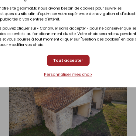
Prix en magasin
notre site gedimat.fr, nous avons besoin de cookies pour suivre les
nibilité selon magasin
(contactez votre magas
istiques du site afin d'optimiser votre expérience de navigation et d'adapt
publicités à vos centres d'intérêt.
 pouvez cliquer sur « Continuer sans accepter » pour ne conserver que le
Prix en magasin
nibilité selon magasin
ies essentiels au fonctionnement du site. Votre choix sera retenu pendant
(contactez votre magas
 et vous pourrez à tout moment cliquer sur "Gestion des cookies" en bas
 pour modifier vos choix.
Tout accepter
Personnaliser mes choix