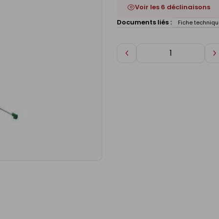
Voir les 6 déclinaisons
Documents liés :
Fiche techniqu
Diminuer
A
de
d
1
1