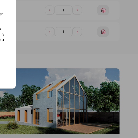
1
1
Choisir
Diminuer
Augmenter
in)
er
un
de
de
magasin
1
1
s
Choisir
Diminuer
Augmenter
 13
in)
un
de
de
 du
magasin
1
1