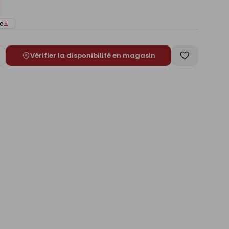
e
Vérifier la disponibilité en magasin
ugmenter
Enregistrer
e
comme
liste