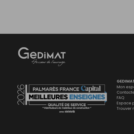
Gedimat
- AU COEUR DE L'OUVRAGE
GEDIMA
Mon espa
Contact
FAQ
Espace 
Trouver