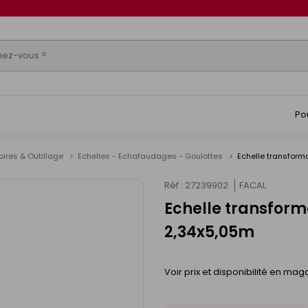
Po
ires & Outillage
Echelles - Echafaudages - Goulottes
Echelle transform
Réf : 27239902
FACAL
Echelle transform
2,34x5,05m
Voir prix et disponibilité en mag