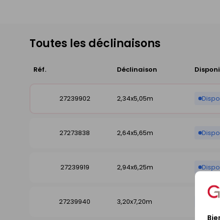
Toutes les déclinaisons
Réf.
Déclinaison
Disponi
27239902
2,34x5,05m
Dispo
27273838
2,64x5,65m
Dispo
27239919
2,94x6,25m
Dispo
27239940
3,20x7,20m
Dispo
Bie