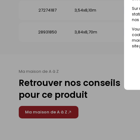
Sur 
27274187
3,54x8,10m
Dispo
stat
nos 
Vous
28931850
3,84x8,70m
Dispo
cook
mois
site
Ma maison de A à Z
Retrouver nos conseils
pour ce produit
Ma maison de A à Z