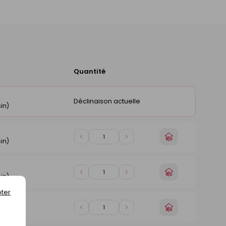
Quantité
Ajouter
au
panier
Déclinaison actuelle
in)
Choisir
Diminuer
Augmenter
in)
un
de
de
magasin
1
1
Choisir
Diminuer
Augmenter
in)
un
de
de
magasin
ter
1
1
Choisir
Diminuer
Augmenter
in)
un
de
de
magasin