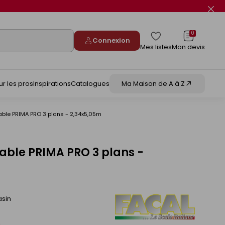
Fer
le
flas
info
0
Connexion
Mes listes
Mon devis
ur les pros
Inspirations
Catalogues
Ma Maison de A à Z
able PRIMA PRO 3 plans - 2,34x5,05m
able PRIMA PRO 3 plans -
asin